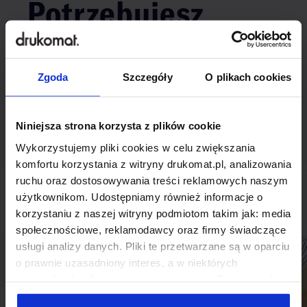
Potrzebujesz
indywidualnego
rozwiązania?
Zgoda
Szczegóły
O plikach cookies
Odezwij się do nas, aby omówić
Niniejsza strona korzysta z plików cookie
produkt niestandardowy.
Wykorzystujemy pliki cookies w celu zwiększania
komfortu korzystania z witryny drukomat.pl, analizowania
Skontaktuj się
ruchu oraz dostosowywania treści reklamowych naszym
użytkownikom. Udostępniamy również informacje o
korzystaniu z naszej witryny podmiotom takim jak: media
społecznościowe, reklamodawcy oraz firmy świadczące
usługi analizy danych. Pliki te przetwarzane są w oparciu
o prawnie uzasadniony interes, a w niektórych
przypadkach odbywa się to na podstawie Twojej zgody.
Niektóre z plików cookies dostarczane i przetwarzane są