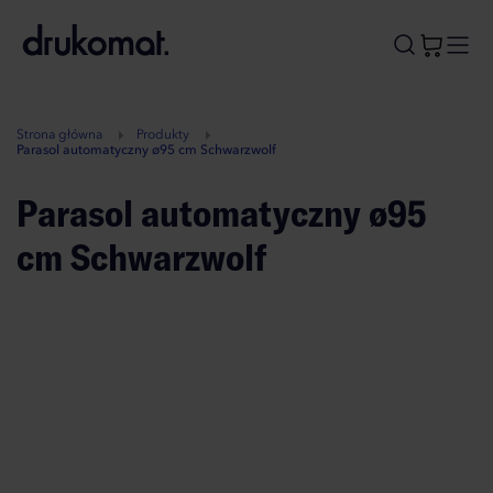
B
A
A
B
Strona główna
Produkty
Parasol automatyczny ø95 cm Schwarzwolf
Parasol automatyczny ø95
cm Schwarzwolf