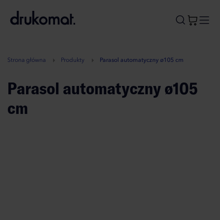
B
A
A
B
Strona główna
Produkty
Parasol automatyczny ø105 cm
Parasol automatyczny ø105
cm