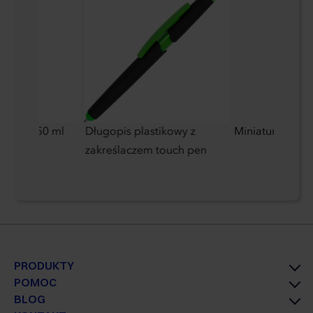
miczna 350 ml
Długopis plastikowy z
Miniaturowa ci
zakreślaczem touch pen
PRODUKTY
POMOC
BLOG