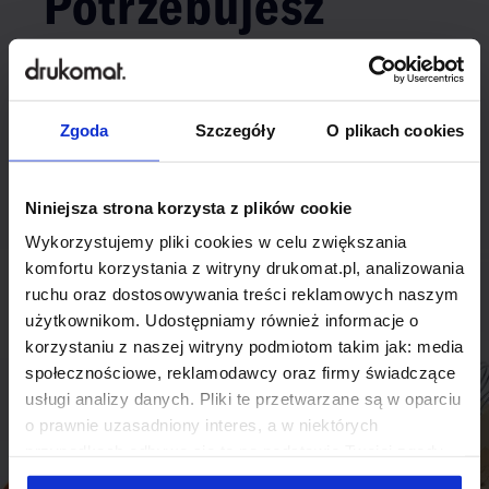
Potrzebujesz
indywidualnego
rozwiązania?
Zgoda
Szczegóły
O plikach cookies
Odezwij się do nas, aby omówić
produkt niestandardowy.
Niniejsza strona korzysta z plików cookie
Wykorzystujemy pliki cookies w celu zwiększania
Skontaktuj się
komfortu korzystania z witryny drukomat.pl, analizowania
ruchu oraz dostosowywania treści reklamowych naszym
użytkownikom. Udostępniamy również informacje o
korzystaniu z naszej witryny podmiotom takim jak: media
społecznościowe, reklamodawcy oraz firmy świadczące
usługi analizy danych. Pliki te przetwarzane są w oparciu
o prawnie uzasadniony interes, a w niektórych
przypadkach odbywa się to na podstawie Twojej zgody.
Niektóre z plików cookies dostarczane i przetwarzane są