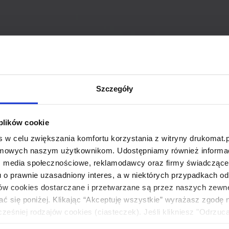
Szczegóły
 plików cookie
 w celu zwiększania komfortu korzystania z witryny drukomat.p
amowych naszym użytkownikom. Udostępniamy również informacj
: media społecznościowe, reklamodawcy oraz firmy świadczące u
u o prawnie uzasadniony interes, a w niektórych przypadkach od
ików cookies dostarczane i przetwarzane są przez naszych zewn
ać się poniżej. Klikając “Akceptuję wszystkie” wyrażasz zgodę 
eśniej rodzajów cookies (ciasteczek). Jeśli klikniesz "Odrzuc
łania naszej strony. Jeżeli chcesz samodzielnie zdecydować, ja