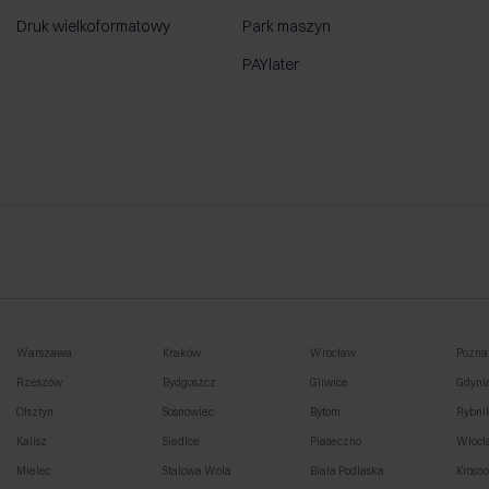
Druk wielkoformatowy
Park maszyn
PAYlater
Warszawa
Kraków
Wrocław
Pozna
Rzeszów
Bydgoszcz
Gliwice
Gdyni
Olsztyn
Sosnowiec
Bytom
Rybni
Kalisz
Siedlce
Piaseczno
Włocł
Mielec
Stalowa Wola
Biała Podlaska
Krosn