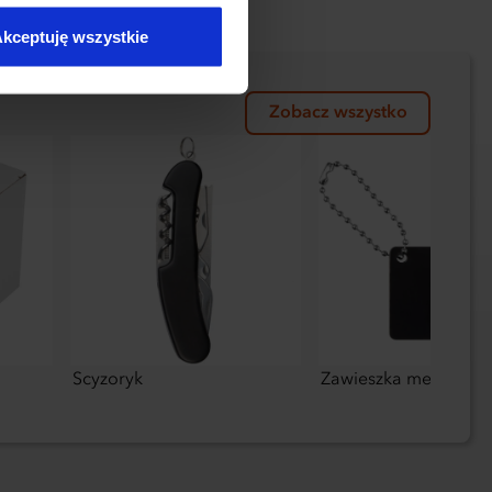
kceptuję wszystkie
Zobacz wszystko
Scyzoryk
Zawieszka metalowa