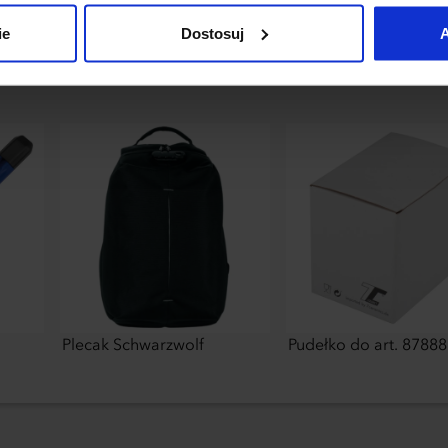
uj”.
ie
Dostosuj
A
Plecak Schwarzwolf
Pudełko do art. 87888