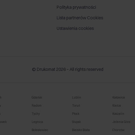
Polityka prywatności
Lista partnerów Cookies
Ustawienia cookies
© Drukomat 2026 – All rights reserved
ń
Gdańsk
Lublin
Katowice
a
Radom
Toruń
Kielce
k
Tychy
Płock
Koszalin
awek
Legnica
Słupsk
Jelenia Góra
o
Bolesławiec
Bielsko Biała
Chorzów