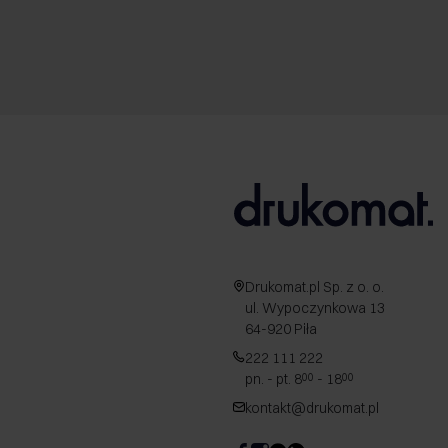
Drukomat.pl Sp. z o. o.
ul. Wypoczynkowa 13
64-920 Piła
222 111 222
pn. - pt. 8
- 18
00
00
kontakt@drukomat.pl