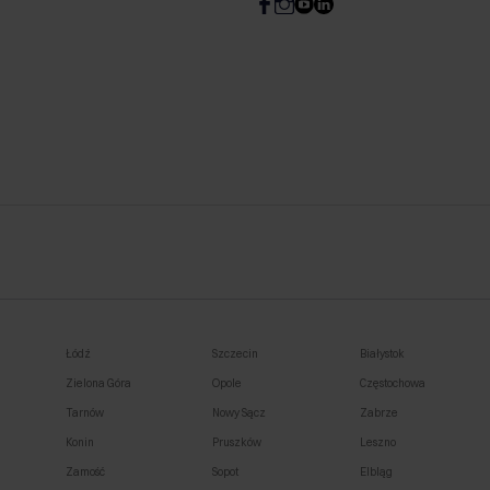
Łódź
Szczecin
Białystok
Zielona Góra
Opole
Częstochowa
Tarnów
Nowy Sącz
Zabrze
Konin
Pruszków
Leszno
Zamość
Sopot
Elbląg