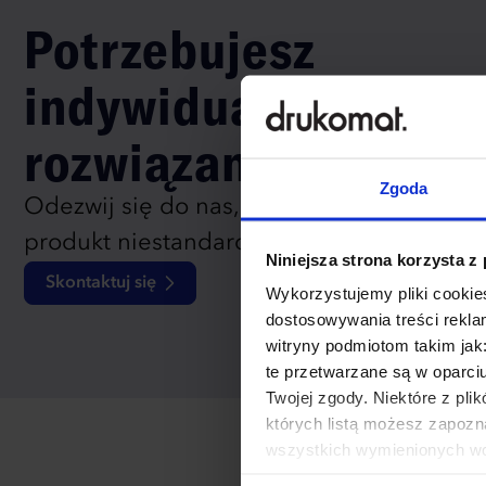
Potrzebujesz
indywidualnego
rozwiązania?
Zgoda
Odezwij się do nas, aby omówić
produkt niestandardowy.
Niniejsza strona korzysta z
Skontaktuj się
Wykorzystujemy pliki cookies
dostosowywania treści rekl
witryny podmiotom takim jak
te przetwarzane są w oparci
Twojej zgody. Niektóre z pl
których listą możesz zapozn
wszystkich wymienionych wcz
cookies niezbędnych do dzia