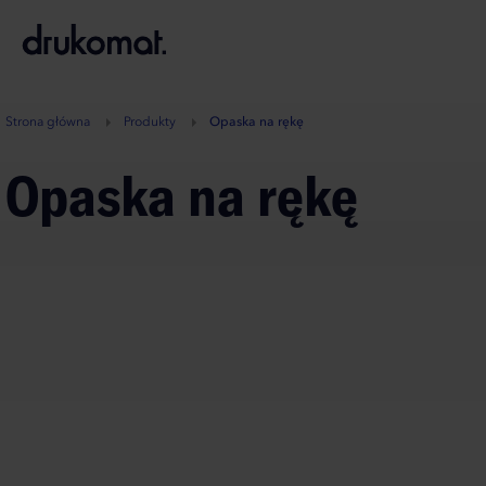
B
A
A
B
Strona główna
Produkty
Opaska na rękę
Opaska na rękę