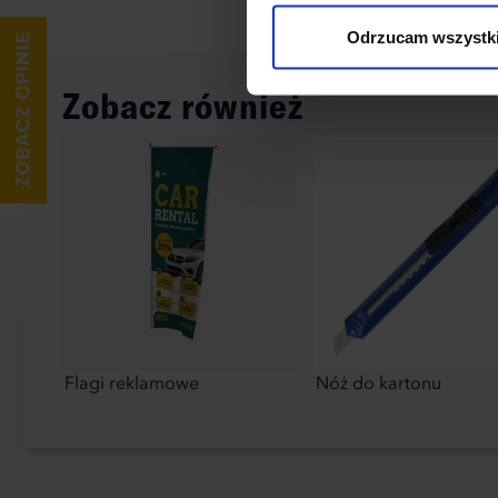
wykorzystane, kliknij “Dostos
Odrzucam wszystk
Zobacz również
Flagi reklamowe
Nóż do kartonu