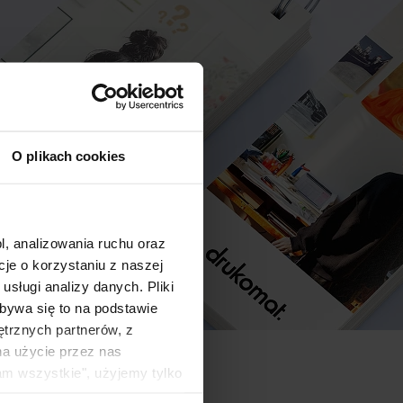
O plikach cookies
l, analizowania ruchu oraz
e o korzystaniu z naszej
sługi analizy danych. Pliki
bywa się to na podstawie
ętrznych partnerów, z
na użycie przez nas
am wszystkie", użyjemy tylko
kie typy ciasteczek zostaną