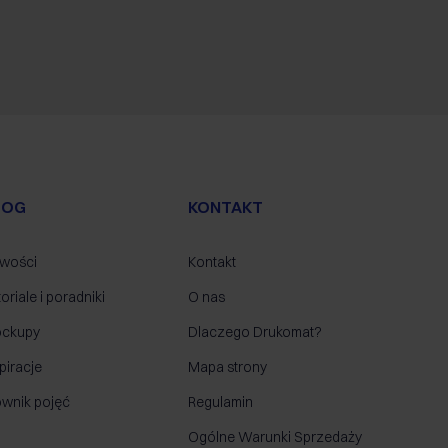
LOG
KONTAKT
wości
Kontakt
oriale i poradniki
O nas
ckupy
Dlaczego Drukomat?
piracje
Mapa strony
ownik pojęć
Regulamin
Ogólne Warunki Sprzedaży