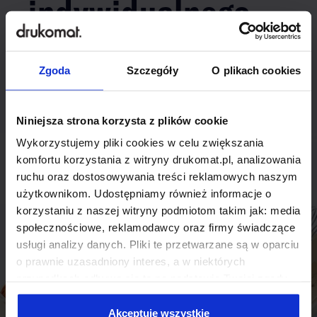
indywidualnego
rozwiązania?
Zgoda
Szczegóły
O plikach cookies
Odezwij się do nas, aby omówić
produkt niestandardowy.
Niniejsza strona korzysta z plików cookie
Skontaktuj się
Wykorzystujemy pliki cookies w celu zwiększania
komfortu korzystania z witryny drukomat.pl, analizowania
ruchu oraz dostosowywania treści reklamowych naszym
użytkownikom. Udostępniamy również informacje o
korzystaniu z naszej witryny podmiotom takim jak: media
społecznościowe, reklamodawcy oraz firmy świadczące
usługi analizy danych. Pliki te przetwarzane są w oparciu
o prawnie uzasadniony interes, a w niektórych
przypadkach odbywa się to na podstawie Twojej zgody.
Niektóre z plików cookies dostarczane i przetwarzane są
przez naszych zewnętrznych partnerów, z których listą
Akceptuję wszystkie