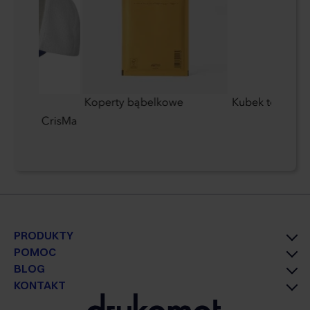
szkiem
Koperty bąbelkowe
Kubek termiczn
5 paneli CrisMa
PRODUKTY
POMOC
BLOG
KONTAKT