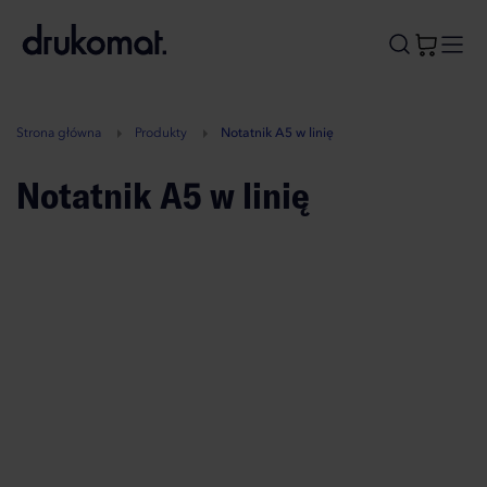
B
A
A
B
Strona główna
Produkty
Notatnik A5 w linię
Notatnik A5 w linię