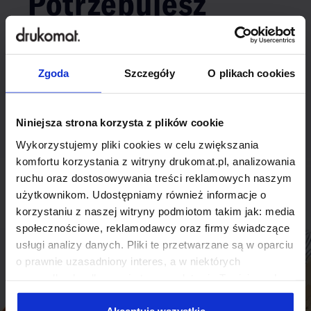
Potrzebujesz
indywidualnego
rozwiązania?
Zgoda
Szczegóły
O plikach cookies
Odezwij się do nas, aby omówić
Niniejsza strona korzysta z plików cookie
produkt niestandardowy.
Wykorzystujemy pliki cookies w celu zwiększania
Skontaktuj się
komfortu korzystania z witryny drukomat.pl, analizowania
ruchu oraz dostosowywania treści reklamowych naszym
użytkownikom. Udostępniamy również informacje o
korzystaniu z naszej witryny podmiotom takim jak: media
społecznościowe, reklamodawcy oraz firmy świadczące
usługi analizy danych. Pliki te przetwarzane są w oparciu
o prawnie uzasadniony interes, a w niektórych
przypadkach odbywa się to na podstawie Twojej zgody.
Niektóre z plików cookies dostarczane i przetwarzane są
przez naszych zewnętrznych partnerów, z których listą