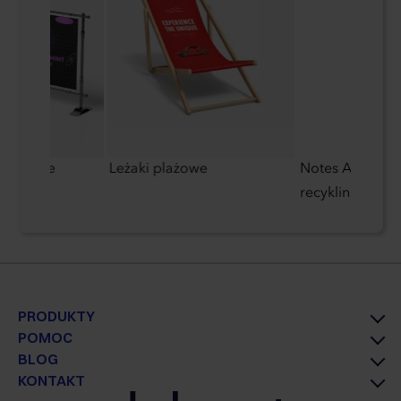
ostronne
Leżaki plażowe
Notes A5 z papi
recyklingu
PRODUKTY
POMOC
BLOG
KONTAKT