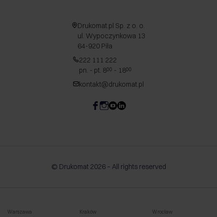
Drukomat.pl Sp. z o. o.
ul. Wypoczynkowa 13
64-920 Piła
222 111 222
pn. - pt. 8
- 18
00
00
kontakt@drukomat.pl
© Drukomat 2026 – All rights reserved
Warszawa
Kraków
Wrocław