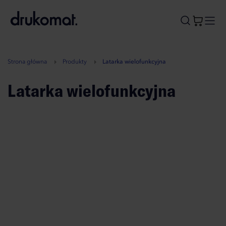
B
A
A
B
Strona główna
Produkty
Latarka wielofunkcyjna
Latarka wielofunkcyjna