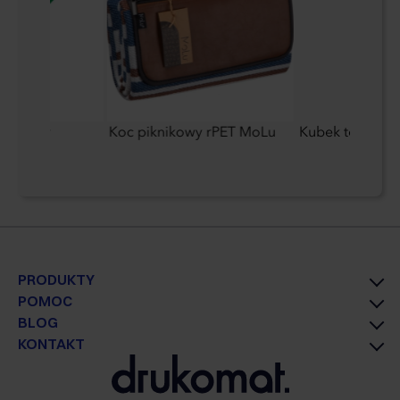
astikowy
Koc piknikowy rPET MoLu
Kubek termiczn
PRODUKTY
POMOC
BLOG
KONTAKT