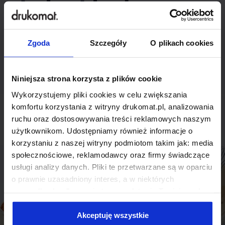
indywidualnego
rozwiązania?
Zgoda
Szczegóły
O plikach cookies
Odezwij się do nas, aby omówić
produkt niestandardowy.
Niniejsza strona korzysta z plików cookie
Wykorzystujemy pliki cookies w celu zwiększania
Skontaktuj się
komfortu korzystania z witryny drukomat.pl, analizowania
ruchu oraz dostosowywania treści reklamowych naszym
użytkownikom. Udostępniamy również informacje o
korzystaniu z naszej witryny podmiotom takim jak: media
społecznościowe, reklamodawcy oraz firmy świadczące
usługi analizy danych. Pliki te przetwarzane są w oparciu
o prawnie uzasadniony interes, a w niektórych
przypadkach odbywa się to na podstawie Twojej zgody.
Niektóre z plików cookies dostarczane i przetwarzane są
przez naszych zewnętrznych partnerów, z których listą
Akceptuję wszystkie