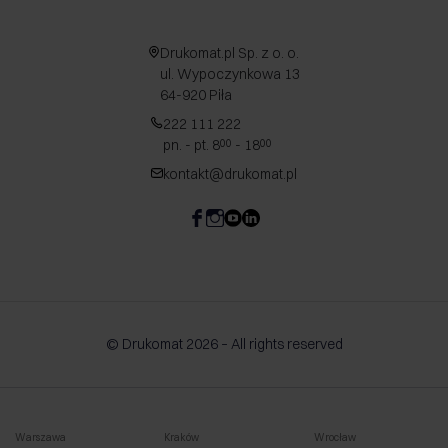
Drukomat.pl Sp. z o. o.
ul. Wypoczynkowa 13
64-920 Piła
222 111 222
pn. - pt. 8
- 18
00
00
kontakt@drukomat.pl
© Drukomat 2026 – All rights reserved
Warszawa
Kraków
Wrocław