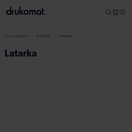
B
A
A
B
Strona główna
Produkty
Latarka
Latarka