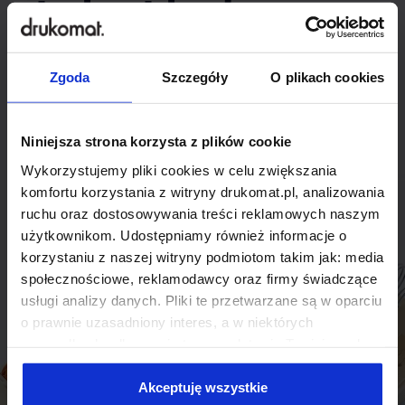
indywidualnego
rozwiązania?
Zgoda
Szczegóły
O plikach cookies
Odezwij się do nas, aby omówić
produkt niestandardowy.
Niniejsza strona korzysta z plików cookie
Wykorzystujemy pliki cookies w celu zwiększania
Skontaktuj się
komfortu korzystania z witryny drukomat.pl, analizowania
ruchu oraz dostosowywania treści reklamowych naszym
użytkownikom. Udostępniamy również informacje o
korzystaniu z naszej witryny podmiotom takim jak: media
społecznościowe, reklamodawcy oraz firmy świadczące
usługi analizy danych. Pliki te przetwarzane są w oparciu
o prawnie uzasadniony interes, a w niektórych
przypadkach odbywa się to na podstawie Twojej zgody.
Niektóre z plików cookies dostarczane i przetwarzane są
przez naszych zewnętrznych partnerów, z których listą
Akceptuję wszystkie