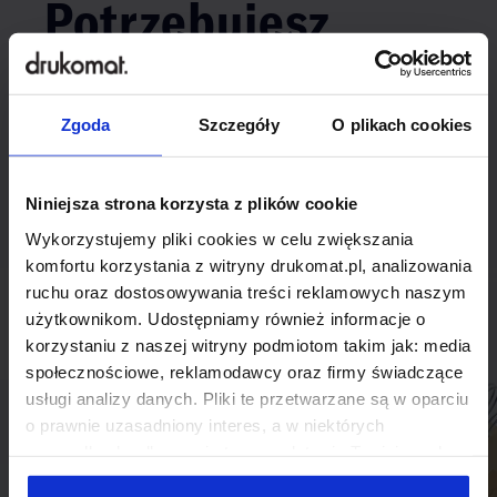
Potrzebujesz
indywidualnego
rozwiązania?
Zgoda
Szczegóły
O plikach cookies
Odezwij się do nas, aby omówić
Niniejsza strona korzysta z plików cookie
produkt niestandardowy.
Wykorzystujemy pliki cookies w celu zwiększania
komfortu korzystania z witryny drukomat.pl, analizowania
Skontaktuj się
ruchu oraz dostosowywania treści reklamowych naszym
użytkownikom. Udostępniamy również informacje o
korzystaniu z naszej witryny podmiotom takim jak: media
społecznościowe, reklamodawcy oraz firmy świadczące
usługi analizy danych. Pliki te przetwarzane są w oparciu
o prawnie uzasadniony interes, a w niektórych
przypadkach odbywa się to na podstawie Twojej zgody.
Niektóre z plików cookies dostarczane i przetwarzane są