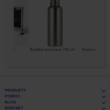
ostronne
Butelka termiczna 750 ml
Karton mały
PRODUKTY
POMOC
BLOG
KONTAKT