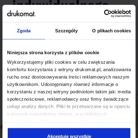
indywidualnego
rozwiązania?
Zgoda
Szczegóły
O plikach cookies
Odezwij się do nas, aby omówić
produkt niestandardowy.
Niniejsza strona korzysta z plików cookie
Skontaktuj się
Wykorzystujemy pliki cookies w celu zwiększania
komfortu korzystania z witryny drukomat.pl, analizowania
ruchu oraz dostosowywania treści reklamowych naszym
użytkownikom. Udostępniamy również informacje o
korzystaniu z naszej witryny podmiotom takim jak: media
społecznościowe, reklamodawcy oraz firmy świadczące
usługi analizy danych. Pliki te przetwarzane są w oparciu
o prawnie uzasadniony interes, a w niektórych
przypadkach odbywa się to na podstawie Twojej zgody.
Niektóre z plików cookies dostarczane i przetwarzane są
przez naszych zewnętrznych partnerów, z których listą
Akceptuję wszystkie