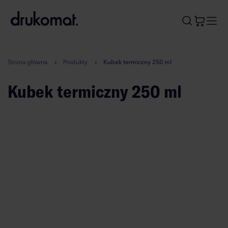
B
A
A
B
Strona główna
Produkty
Kubek termiczny 250 ml
Kubek termiczny 250 ml