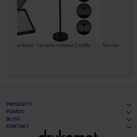
 power bankiem
Lampka stołowa CrisMa
Nóż do kartonu
PRODUKTY
POMOC
BLOG
KONTAKT