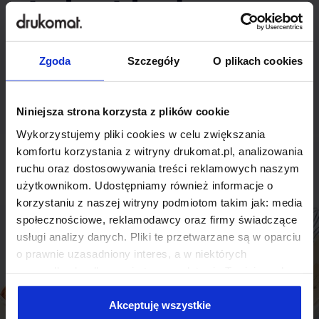
indywidualnego
rozwiązania?
Zgoda
Szczegóły
O plikach cookies
Odezwij się do nas, aby omówić
produkt niestandardowy.
Niniejsza strona korzysta z plików cookie
Wykorzystujemy pliki cookies w celu zwiększania
Skontaktuj się
komfortu korzystania z witryny drukomat.pl, analizowania
ruchu oraz dostosowywania treści reklamowych naszym
użytkownikom. Udostępniamy również informacje o
korzystaniu z naszej witryny podmiotom takim jak: media
społecznościowe, reklamodawcy oraz firmy świadczące
usługi analizy danych. Pliki te przetwarzane są w oparciu
o prawnie uzasadniony interes, a w niektórych
przypadkach odbywa się to na podstawie Twojej zgody.
Niektóre z plików cookies dostarczane i przetwarzane są
przez naszych zewnętrznych partnerów, z których listą
Akceptuję wszystkie