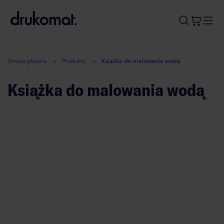
B
A
A
B
Strona główna
Produkty
Książka do malowania wodą
Książka do malowania wodą