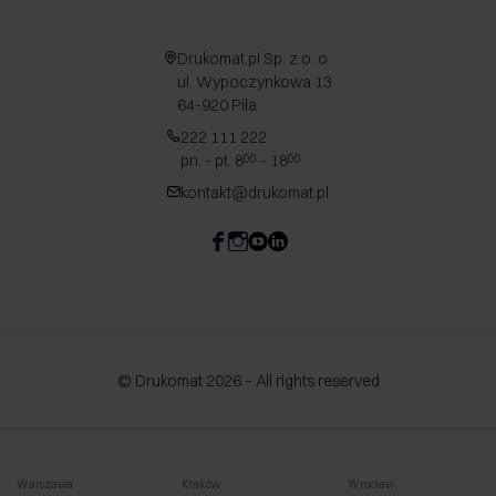
Drukomat.pl Sp. z o. o.
ul. Wypoczynkowa 13
64-920 Piła
222 111 222
pn. - pt. 8
- 18
00
00
kontakt@drukomat.pl
© Drukomat 2026 – All rights reserved
Warszawa
Kraków
Wrocław