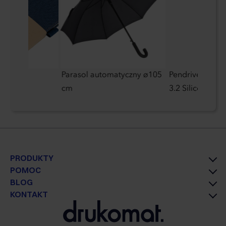
w linie
Parasol automatyczny ø105
Pendrive Mobil
cm
3.2 Silicon Pow
PRODUKTY
POMOC
BLOG
KONTAKT