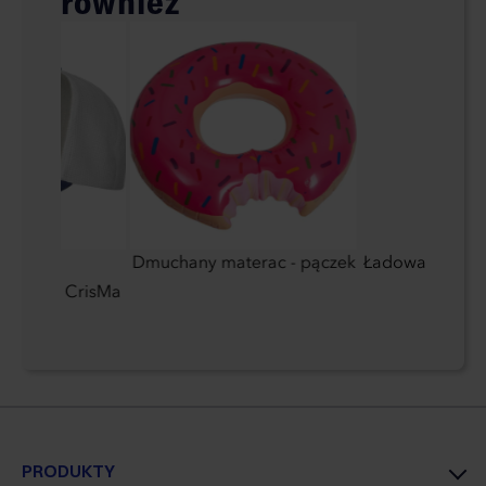
również
szkiem
Dmuchany materac - pączek
Ładowarka ind
5 paneli CrisMa
PRODUKTY