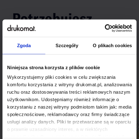
Potrzebujesz
indywidualnego
rozwiązania?
Zgoda
Szczegóły
O plikach cookies
Odezwij się do nas, aby omówić
Niniejsza strona korzysta z plików cookie
produkt niestandardowy.
Wykorzystujemy pliki cookies w celu zwiększania
komfortu korzystania z witryny drukomat.pl, analizowania
Skontaktuj się
ruchu oraz dostosowywania treści reklamowych naszym
użytkownikom. Udostępniamy również informacje o
korzystaniu z naszej witryny podmiotom takim jak: media
społecznościowe, reklamodawcy oraz firmy świadczące
usługi analizy danych. Pliki te przetwarzane są w oparciu
o prawnie uzasadniony interes, a w niektórych
przypadkach odbywa się to na podstawie Twojej zgody.