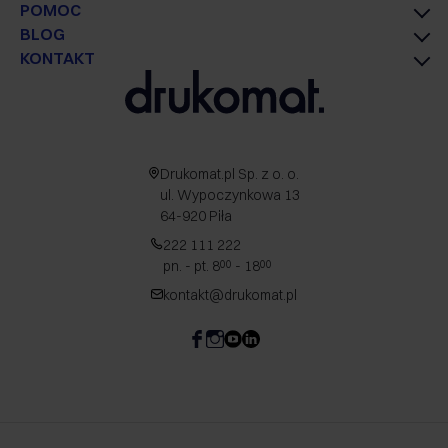
POMOC
BLOG
KONTAKT
Drukomat.pl Sp. z o. o.
ul. Wypoczynkowa 13
64-920 Piła
222 111 222
pn. - pt. 8
- 18
00
00
kontakt@drukomat.pl