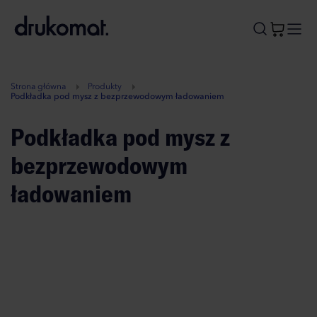
B
A
A
B
Strona główna
Produkty
Podkładka pod mysz z bezprzewodowym ładowaniem
Podkładka pod mysz z
bezprzewodowym
ładowaniem