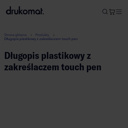
B
A
A
B
Strona główna
Produkty
Długopis plastikowy z zakreślaczem touch pen
Długopis plastikowy z
zakreślaczem touch pen