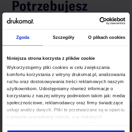
Potrzebujesz
indywidualnego
rozwiązania?
Zgoda
Szczegóły
O plikach cookies
Odezwij się do nas, aby omówić
produkt niestandardowy.
Niniejsza strona korzysta z plików cookie
Wykorzystujemy pliki cookies w celu zwiększania
Skontaktuj się
komfortu korzystania z witryny drukomat.pl, analizowania
ruchu oraz dostosowywania treści reklamowych naszym
użytkownikom. Udostępniamy również informacje o
korzystaniu z naszej witryny podmiotom takim jak: media
społecznościowe, reklamodawcy oraz firmy świadczące
usługi analizy danych. Pliki te przetwarzane są w oparciu
o prawnie uzasadniony interes, a w niektórych
przypadkach odbywa się to na podstawie Twojej zgody.
Niektóre z plików cookies dostarczane i przetwarzane są