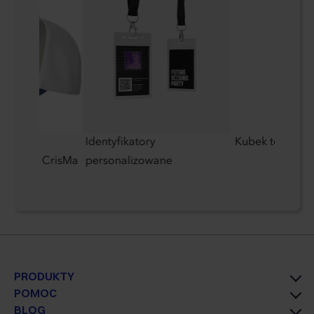
szkiem
Identyfikatory
Kubek termiczn
5 paneli CrisMa
personalizowane
PRODUKTY
POMOC
BLOG