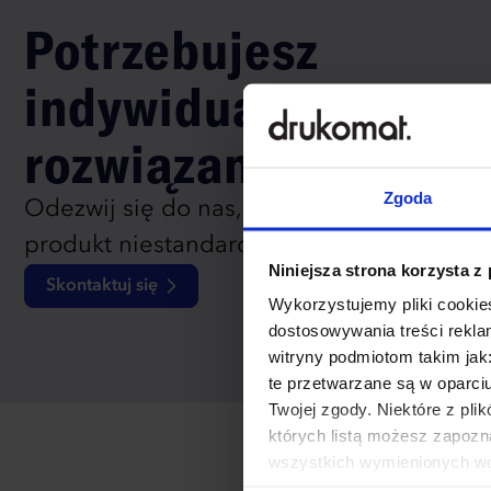
Potrzebujesz
indywidualnego
rozwiązania?
Zgoda
Odezwij się do nas, aby omówić
produkt niestandardowy.
Niniejsza strona korzysta z
Skontaktuj się
Wykorzystujemy pliki cookies
dostosowywania treści rekl
witryny podmiotom takim jak
te przetwarzane są w oparci
Twojej zgody. Niektóre z pl
których listą możesz zapozn
wszystkich wymienionych wcz
cookies niezbędnych do dzia