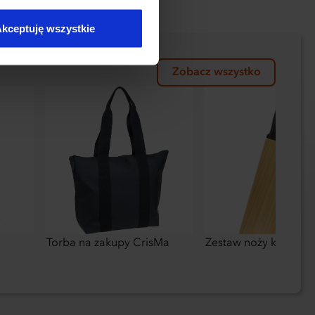
kceptuję wszystkie
Zobacz wszystko
Torba na zakupy CrisMa
Zestaw noży kuchenn