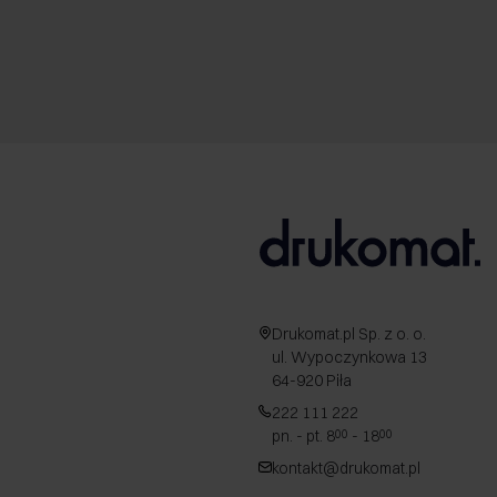
Drukomat.pl Sp. z o. o.
ul. Wypoczynkowa 13
64-920 Piła
222 111 222
pn. - pt. 8
- 18
00
00
kontakt@drukomat.pl