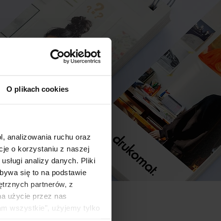
O plikach cookies
l, analizowania ruchu oraz
e o korzystaniu z naszej
sługi analizy danych. Pliki
bywa się to na podstawie
ętrznych partnerów, z
na użycie przez nas
am wszystkie", użyjemy tylko
kie typy ciasteczek zostaną