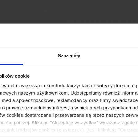
Szczegóły
 plików cookie
 w celu zwiększania komfortu korzystania z witryny drukomat.p
amowych naszym użytkownikom. Udostępniamy również informacj
: media społecznościowe, reklamodawcy oraz firmy świadczące u
u o prawnie uzasadniony interes, a w niektórych przypadkach od
ików cookies dostarczane i przetwarzane są przez naszych zewn
ać się poniżej. Klikając “Akceptuję wszystkie” wyrażasz zgodę 
eśniej rodzajów cookies (ciasteczek). Jeśli klikniesz "Odrzuc
łania naszej strony. Jeżeli chcesz samodzielnie zdecydować, ja