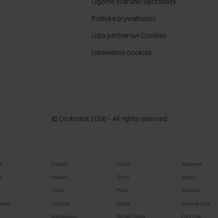
Ogólne Warunki Sprzedaży
Polityka prywatności
Lista partnerów Cookies
Ustawienia cookies
© Drukomat 2026 – All rights reserved
ń
Gdańsk
Lublin
Katowice
a
Radom
Toruń
Kielce
k
Tychy
Płock
Koszalin
awek
Legnica
Słupsk
Jelenia Góra
o
Bolesławiec
Bielsko Biała
Chorzów