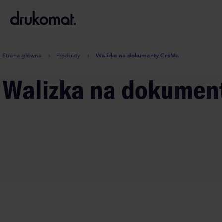
B
A
A
B
Strona główna
Produkty
Walizka na dokumenty CrisMa
Walizka na dokumen