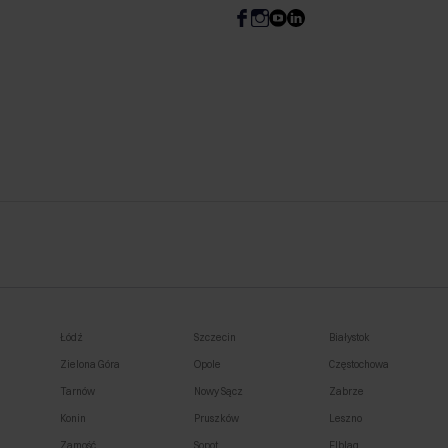
Łódź
Szczecin
Białystok
Zielona Góra
Opole
Częstochowa
Tarnów
Nowy Sącz
Zabrze
Konin
Pruszków
Leszno
Zamość
Sopot
Elbląg