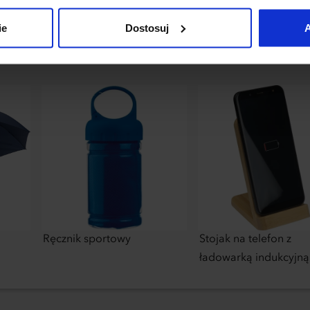
uj”.
ie
Dostosuj
A
Ręcznik sportowy
Stojak na telefon z
ładowarką indukcyjną