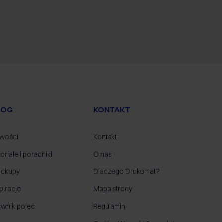
LOG
KONTAKT
wości
Kontakt
oriale i poradniki
O nas
ckupy
Dlaczego Drukomat?
piracje
Mapa strony
ownik pojęć
Regulamin