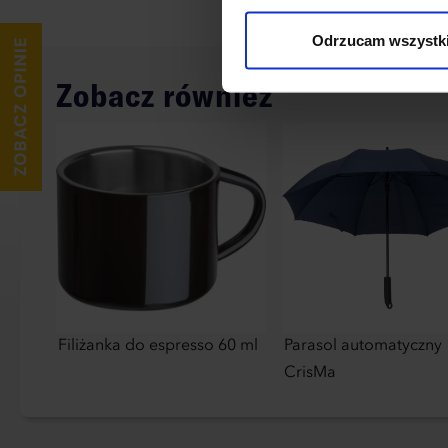
wykorzystane, kliknij “Dostos
Odrzucam wszystk
Zobacz również
Filiżanka do espresso 60 ml
Parasol automatyczny
CrisMa