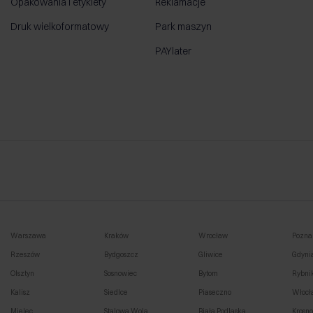
Opakowania i etykiety
Reklamacje
Druk wielkoformatowy
Park maszyn
PAYlater
Warszawa
Kraków
Wrocław
Pozna
Rzeszów
Bydgoszcz
Gliwice
Gdyni
Olsztyn
Sosnowiec
Bytom
Rybni
Kalisz
Siedlce
Piaseczno
Włocł
Mielec
Stalowa Wola
Biała Podlaska
Krosn