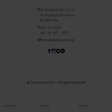
Drukomat.pl Sp. z o. o.
ul. Wypoczynkowa 13
64-920 Piła
222 111 222
pn. - pt. 8
- 18
00
00
kontakt@drukomat.pl
© Drukomat 2026 – All rights reserved
Warszawa
Kraków
Wrocław