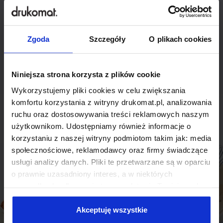
indywidualnego
rozwiązania?
Zgoda
Szczegóły
O plikach cookies
Odezwij się do nas, aby omówić
produkt niestandardowy.
Niniejsza strona korzysta z plików cookie
Wykorzystujemy pliki cookies w celu zwiększania
Skontaktuj się
komfortu korzystania z witryny drukomat.pl, analizowania
ruchu oraz dostosowywania treści reklamowych naszym
użytkownikom. Udostępniamy również informacje o
korzystaniu z naszej witryny podmiotom takim jak: media
społecznościowe, reklamodawcy oraz firmy świadczące
usługi analizy danych. Pliki te przetwarzane są w oparciu
o prawnie uzasadniony interes, a w niektórych
przypadkach odbywa się to na podstawie Twojej zgody.
Niektóre z plików cookies dostarczane i przetwarzane są
przez naszych zewnętrznych partnerów, z których listą
Akceptuję wszystkie
możesz zapoznać się poniżej. Klikając “Akceptuję