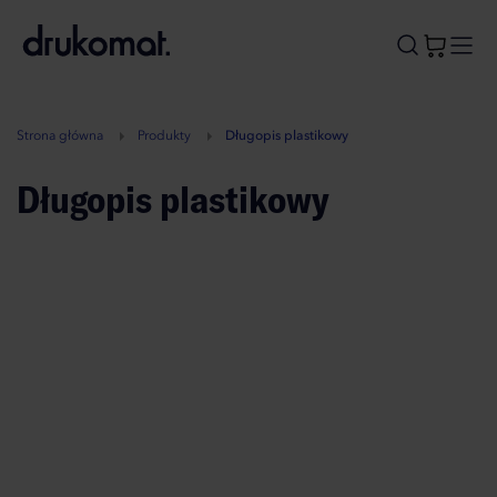
B
A
A
B
Strona główna
Produkty
Długopis plastikowy
Długopis plastikowy