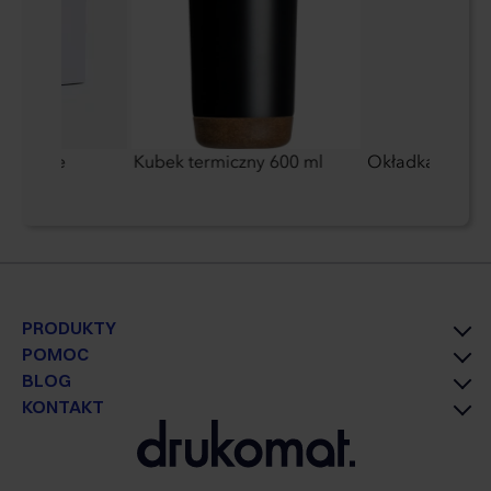
oduktowe
Kubek termiczny 600 ml
Okładka na do
PRODUKTY
POMOC
BLOG
KONTAKT