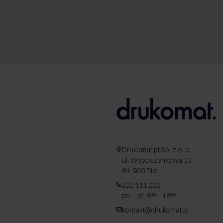
Drukomat.pl Sp. z o. o.
ul. Wypoczynkowa 13
64-920 Piła
222 111 222
pn. - pt. 8
- 18
00
00
kontakt@drukomat.pl