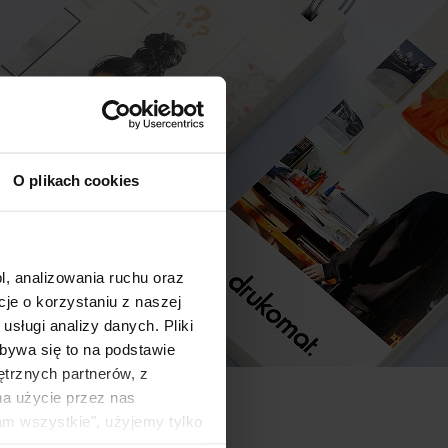
O plikach cookies
l, analizowania ruchu oraz
e o korzystaniu z naszej
sługi analizy danych. Pliki
bywa się to na podstawie
ętrznych partnerów, z
na użycie przez nas
am wszystkie", użyjemy tylko
kie typy ciasteczek zostaną