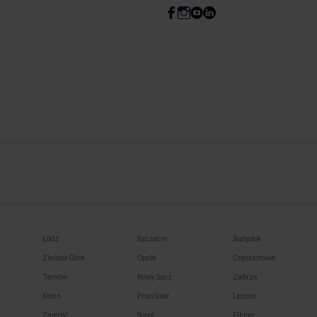
Łódź
Szczecin
Białystok
Zielona Góra
Opole
Częstochowa
Tarnów
Nowy Sącz
Zabrze
Konin
Pruszków
Leszno
Zamość
Sopot
Elbląg