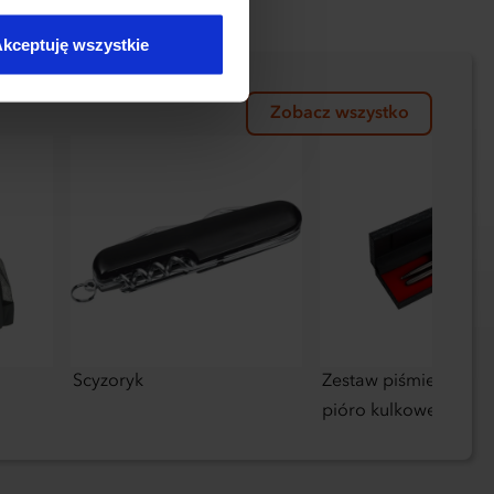
kceptuję wszystkie
Zobacz wszystko
Scyzoryk
Zestaw piśmienny dłu
pióro kulkowe Pierre