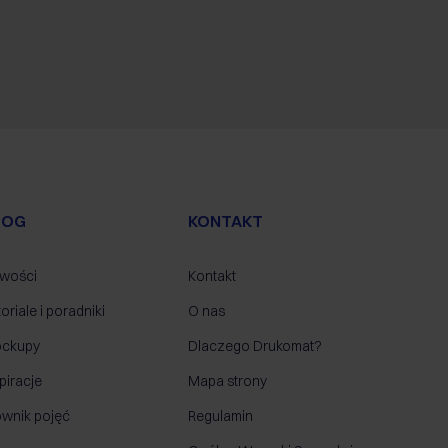
LOG
KONTAKT
wości
Kontakt
oriale i poradniki
O nas
ckupy
Dlaczego Drukomat?
piracje
Mapa strony
ownik pojęć
Regulamin