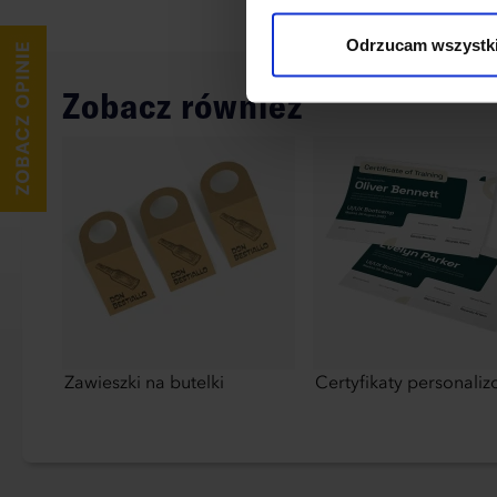
wykorzystane, kliknij “Dostos
Odrzucam wszystk
Zobacz również
Zawieszki na butelki
Certyfikaty personali