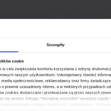
Szczegóły
 plików cookie
 w celu zwiększania komfortu korzystania z witryny drukomat.p
amowych naszym użytkownikom. Udostępniamy również informacj
: media społecznościowe, reklamodawcy oraz firmy świadczące u
u o prawnie uzasadniony interes, a w niektórych przypadkach od
ików cookies dostarczane i przetwarzane są przez naszych zewn
ać się poniżej. Klikając “Akceptuję wszystkie” wyrażasz zgodę 
eśniej rodzajów cookies (ciasteczek). Jeśli klikniesz "Odrzuc
łania naszej strony. Jeżeli chcesz samodzielnie zdecydować, ja