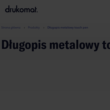
B
A
A
B
Strona główna
Produkty
Długopis metalowy touch pen
Długopis metalowy 