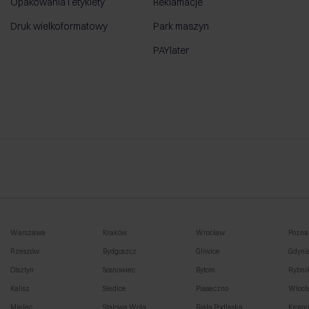
Opakowania i etykiety
Reklamacje
Druk wielkoformatowy
Park maszyn
PAYlater
Warszawa
Kraków
Wrocław
Pozna
Rzeszów
Bydgoszcz
Gliwice
Gdyni
Olsztyn
Sosnowiec
Bytom
Rybni
Kalisz
Siedlce
Piaseczno
Włocł
Mielec
Stalowa Wola
Biała Podlaska
Krosn