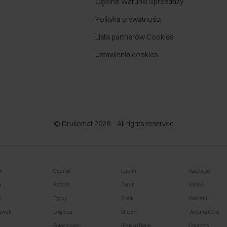
Ogólne Warunki Sprzedaży
Polityka prywatności
Lista partnerów Cookies
Ustawienia cookies
© Drukomat 2026 – All rights reserved
ń
Gdańsk
Lublin
Katowice
a
Radom
Toruń
Kielce
k
Tychy
Płock
Koszalin
awek
Legnica
Słupsk
Jelenia Góra
o
Bolesławiec
Bielsko Biała
Chorzów