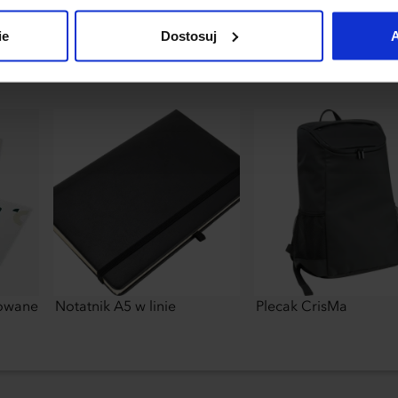
uj”.
ie
Dostosuj
A
zowane
Notatnik A5 w linie
Plecak CrisMa