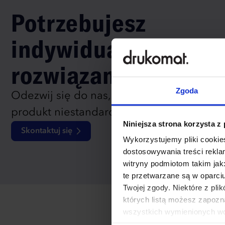
Potrzebujesz
indywidualnego
rozwiązania?
Zgoda
Odezwij się do nas, aby omówić
produkt niestandardowy.
Niniejsza strona korzysta z
Skontaktuj się
Wykorzystujemy pliki cookies
dostosowywania treści rekl
witryny podmiotom takim jak
te przetwarzane są w oparci
Twojej zgody. Niektóre z pl
których listą możesz zapozn
wszystkich wymienionych wcz
cookies niezbędnych do dzia