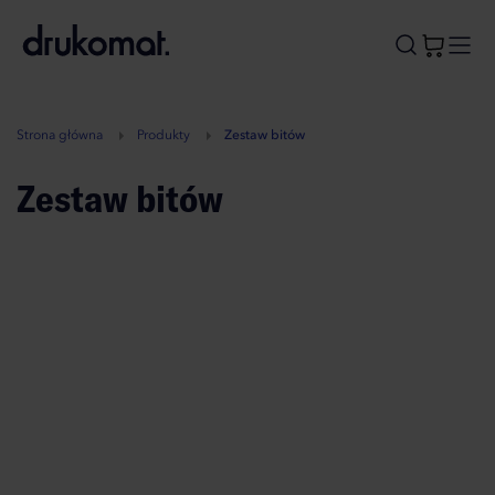
B
A
A
B
Strona główna
Produkty
Zestaw bitów
Zestaw bitów