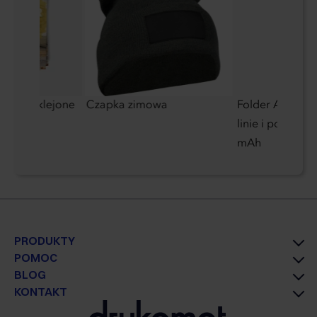
lamowe klejone
Czapka zimowa
Folder A5 z not
linie i power b
mAh
PRODUKTY
POMOC
BLOG
KONTAKT