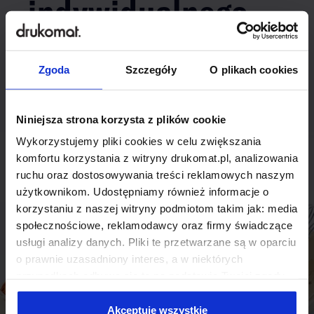
indywidualnego
rozwiązania?
Zgoda
Szczegóły
O plikach cookies
Odezwij się do nas, aby omówić
produkt niestandardowy.
Niniejsza strona korzysta z plików cookie
Skontaktuj się
Wykorzystujemy pliki cookies w celu zwiększania
komfortu korzystania z witryny drukomat.pl, analizowania
ruchu oraz dostosowywania treści reklamowych naszym
użytkownikom. Udostępniamy również informacje o
korzystaniu z naszej witryny podmiotom takim jak: media
społecznościowe, reklamodawcy oraz firmy świadczące
usługi analizy danych. Pliki te przetwarzane są w oparciu
o prawnie uzasadniony interes, a w niektórych
przypadkach odbywa się to na podstawie Twojej zgody.
Niektóre z plików cookies dostarczane i przetwarzane są
przez naszych zewnętrznych partnerów, z których listą
Akceptuję wszystkie