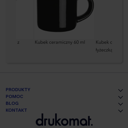
stikowy z
Kubek ceramiczny 60 ml
Kubek ceramicz
m
łyżeczką 250 ml
PRODUKTY
POMOC
BLOG
KONTAKT