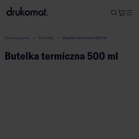
B
A
A
B
Strona główna
Produkty
Butelka termiczna 500 ml
Butelka termiczna 500 ml