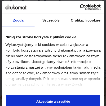
indywidualnego
rozwiązania?
Zgoda
Szczegóły
O plikach cookies
Odezwij się do nas, aby omówić
produkt niestandardowy.
Niniejsza strona korzysta z plików cookie
Wykorzystujemy pliki cookies w celu zwiększania
Skontaktuj się
komfortu korzystania z witryny drukomat.pl, analizowania
ruchu oraz dostosowywania treści reklamowych naszym
użytkownikom. Udostępniamy również informacje o
korzystaniu z naszej witryny podmiotom takim jak: media
społecznościowe, reklamodawcy oraz firmy świadczące
usługi analizy danych. Pliki te przetwarzane są w oparciu
o prawnie uzasadniony interes, a w niektórych
przypadkach odbywa się to na podstawie Twojej zgody.
Niektóre z plików cookies dostarczane i przetwarzane są
przez naszych zewnętrznych partnerów, z których listą
Akceptuję wszystkie