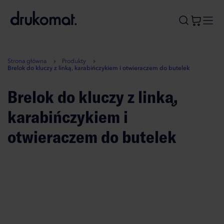
B
A
A
B
Strona główna
Produkty
Brelok do kluczy z linką, karabińczykiem i otwieraczem do butelek
Brelok do kluczy z linką,
karabińczykiem i
otwieraczem do butelek