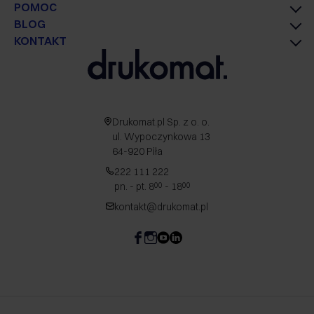
POMOC
BLOG
KONTAKT
Drukomat.pl Sp. z o. o.
ul. Wypoczynkowa 13
64-920 Piła
222 111 222
pn. - pt. 8
- 18
00
00
kontakt@drukomat.pl