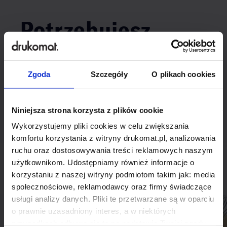
Potrzebujesz
indywidualnego
rozwiązania?
Zgoda
Szczegóły
O plikach cookies
Odezwij się do nas, aby omówić
Niniejsza strona korzysta z plików cookie
produkt niestandardowy.
Wykorzystujemy pliki cookies w celu zwiększania
komfortu korzystania z witryny drukomat.pl, analizowania
Skontaktuj się
ruchu oraz dostosowywania treści reklamowych naszym
użytkownikom. Udostępniamy również informacje o
korzystaniu z naszej witryny podmiotom takim jak: media
społecznościowe, reklamodawcy oraz firmy świadczące
usługi analizy danych. Pliki te przetwarzane są w oparciu
o prawnie uzasadniony interes, a w niektórych
przypadkach odbywa się to na podstawie Twojej zgody.