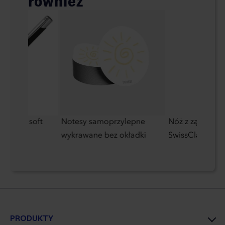
również
łżelowy soft
Notesy samoprzylepne
Nóż z ząbkowa
inium z
wykrawane bez okładki
SwissClassic Vi
PRODUKTY