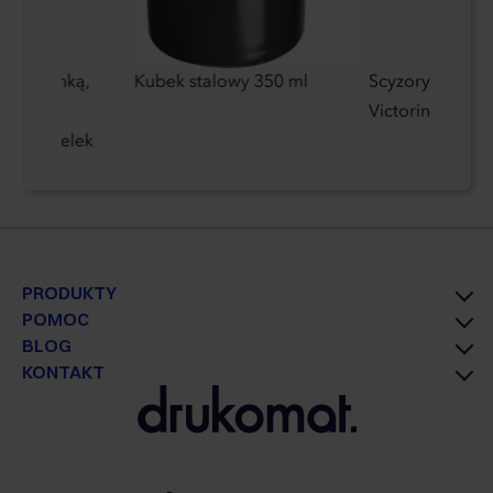
czy z linką,
Kubek stalowy 350 ml
Scyzoryk Hand
em i
Victorinox
 do butelek
PRODUKTY
POMOC
BLOG
KONTAKT