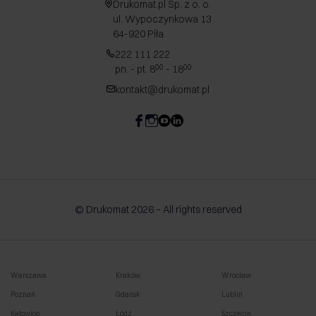
Drukomat.pl Sp. z o. o.
ul. Wypoczynkowa 13
64-920 Piła
222 111 222
pn. - pt. 8
- 18
00
00
kontakt@drukomat.pl
© Drukomat 2026 – All rights reserved
Warszawa
Kraków
Wrocław
Poznań
Gdańsk
Lublin
Katowice
Łódź
Szczecin