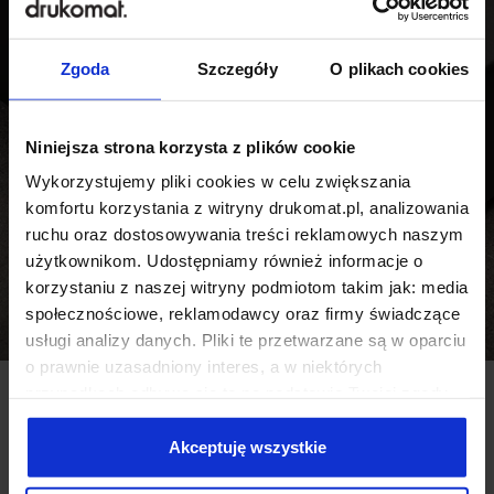
Zgoda
Szczegóły
O plikach cookies
Niniejsza strona korzysta z plików cookie
Wykorzystujemy pliki cookies w celu zwiększania
komfortu korzystania z witryny drukomat.pl, analizowania
ruchu oraz dostosowywania treści reklamowych naszym
użytkownikom. Udostępniamy również informacje o
korzystaniu z naszej witryny podmiotom takim jak: media
społecznościowe, reklamodawcy oraz firmy świadczące
usługi analizy danych. Pliki te przetwarzane są w oparciu
o prawnie uzasadniony interes, a w niektórych
przypadkach odbywa się to na podstawie Twojej zgody.
Niektóre z plików cookies dostarczane i przetwarzane są
Dlaczego warto
przez naszych zewnętrznych partnerów, z których listą
Akceptuję wszystkie
możesz zapoznać się poniżej. Klikając “Akceptuję