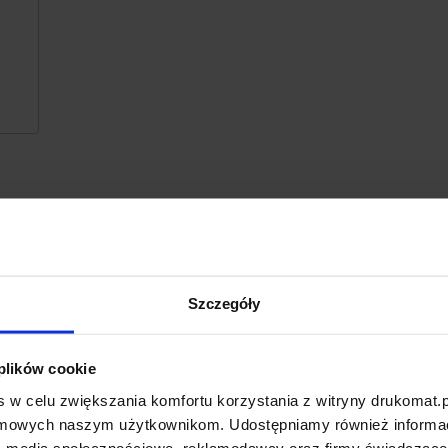
Szczegóły
 plików cookie
 w celu zwiększania komfortu korzystania z witryny drukomat.p
amowych naszym użytkownikom. Udostępniamy również informacj
: media społecznościowe, reklamodawcy oraz firmy świadczące u