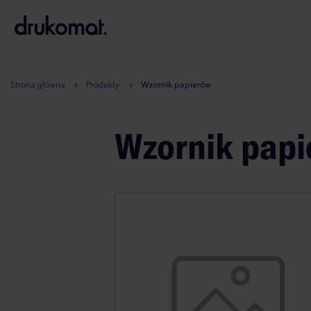
B
A
A
B
Strona główna
Produkty
Wzornik papierów
Wzornik papi