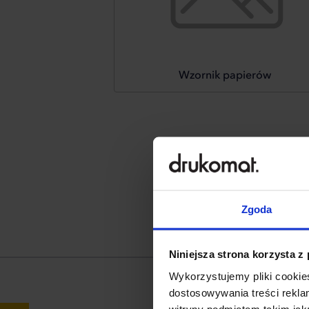
Wzornik papierów
Zgoda
Niniejsza strona korzysta z
Wykorzystujemy pliki cookies
dostosowywania treści rekl
witryny podmiotom takim jak