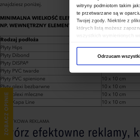
znajdziesz poniżej.
witryny podmiotom takim jak
te przetwarzane są w oparci
MINIMALNA WIELKOŚĆ ELEMENTU, KTÓRY MA BYĆ WYC
Twojej zgody. Niektóre z pl
NP. WEWNĘTRZNY ELEMENT W LITERZE "O"
których listą możesz zapozn
wszystkich wymienionych wcz
Rodzaj podłoża
Kąty proste
cookies niezbędnych do dzia
Płyty Hips
4 x 4 cm
wykorzystane, kliknij “Dostos
Płyty Dibond
10 x 10 cm
Odrzucam wszystk
Płyty DISPA®
10 x 10 cm
Płyty PVC twarde
10 x 10 cm
Płyty PVC spienione
10 x 10 cm
Płyty plexi bezbarwne
10 x 10 cm
Płyty plexi mleczne
10 x 10 cm
Płyty Kapa Line
10 x 10 cm
WYJĄTKOWA REKLAMA
Twórz efektowne reklamy, k