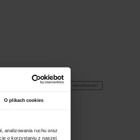
ENDOWANE DLA:
rketing
eventy i rozrywka
nieruchomości
kacja i szkolenia
HoReCa
O plikach cookies
l, analizowania ruchu oraz
e o korzystaniu z naszej