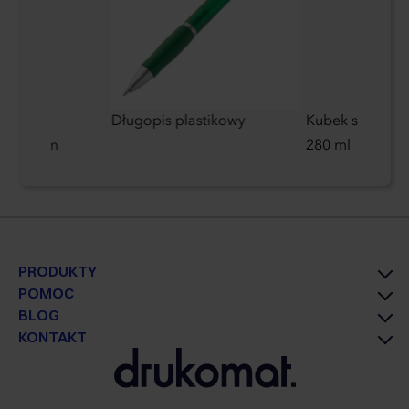
enna
Długopis plastikowy
Kubek stalowy 
z nożem
280 ml
PRODUKTY
POMOC
BLOG
KONTAKT