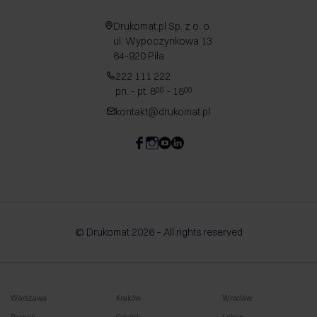
Drukomat.pl Sp. z o. o.
ul. Wypoczynkowa 13
64-920 Piła
222 111 222
pn. - pt. 8
- 18
00
00
kontakt@drukomat.pl
© Drukomat 2026 – All rights reserved
Warszawa
Kraków
Wrocław