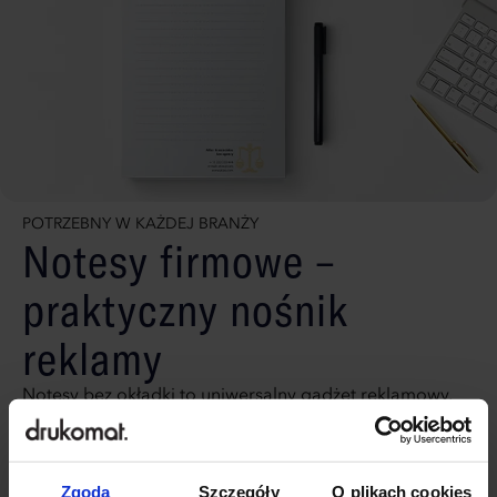
POTRZEBNY W KAŻDEJ BRANŻY
Notesy firmowe –
praktyczny nośnik
reklamy
Notesy bez okładki to uniwersalny gadżet reklamowy,
który sprawdzi się w każdej firmie. Dzięki szerokim
możliwościom personalizacji – od formatu po zadruk –
dopasujesz je do potrzeb swojej marki. Offsetowy
Zgoda
Szczegóły
O plikach cookies