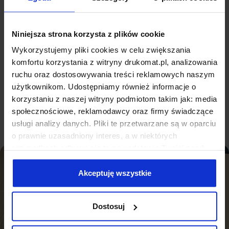
papier świetnie nadaje się do pisania, a kartonowy spód
zwiększa komfort użytkowania. Dziurki ułatwią
organizację notatek, a zaokrąglone narożniki nadadzą
Niniejsza strona korzysta z plików cookie
nowoczesny wygląd. To produkt, który skutecznie łączy
Wykorzystujemy pliki cookies w celu zwiększania
estetykę z użytecznością, stając się praktycznym
komfortu korzystania z witryny drukomat.pl, analizowania
elementem wyposażenia biura czy materiałem
ruchu oraz dostosowywania treści reklamowych naszym
promocyjnym na targach i konferencjach.
użytkownikom. Udostępniamy również informacje o
Pełna specyfikacja
korzystaniu z naszej witryny podmiotom takim jak: media
społecznościowe, reklamodawcy oraz firmy świadczące
usługi analizy danych. Pliki te przetwarzane są w oparciu
o prawnie uzasadniony interes, a w niektórych
przypadkach odbywa się to na podstawie Twojej zgody.
Niektóre z plików cookies dostarczane i przetwarzane są
przez naszych zewnętrznych partnerów, z których listą
Akceptuję wszystkie
możesz zapoznać się poniżej. Klikając “Akceptuję
wszystkie” wyrażasz zgodę na użycie przez nas
Dostosuj
wszystkich wymienionych wcześniej rodzajów cookies
(ciasteczek). Jeśli klikniesz "Odrzucam wszystkie",