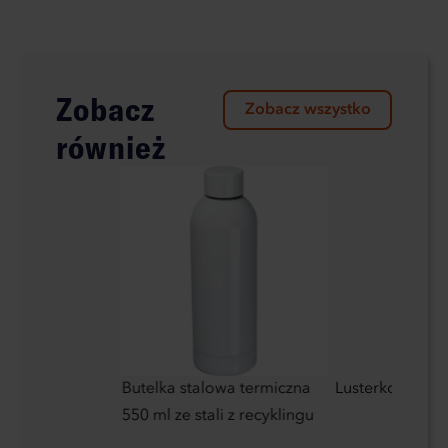
Zobacz
Zobacz wszystko
również
niany
Butelka stalowa termiczna
Lusterko
550 ml ze stali z recyklingu