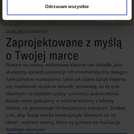
użyjemy tylko cookies niezbędnych do działania naszej
Odrzucam wszystkie
strony. Jeżeli chcesz samodzielnie zdecydować, jakie
typy ciasteczek zostaną wykorzystane, kliknij
“Dostosuj”.
DLACZEGO WARTO?
Zaprojektowane z myślą
o Twojej marce
Postaw na notesy reklamowe klejone bez okładki jako
skuteczny sposób promocji. Ich minimalistyczny design i
funkcjonalne rozwiązania, takie jak różne opcje klejenia
czy możliwość dodania dziurek, sprawiają, że są one
idealnym narzędziem pracy i promocji jednocześnie.
Każdy notes pakujemy w solidne kartony z tektury
falistej, co gwarantuje ich bezpieczny transport. Zadbaj
o to, aby Twoja marka towarzyszyła klientom na co
dzień – wybierz notesy, które są gotowe na realizację
każdego pomysłu!