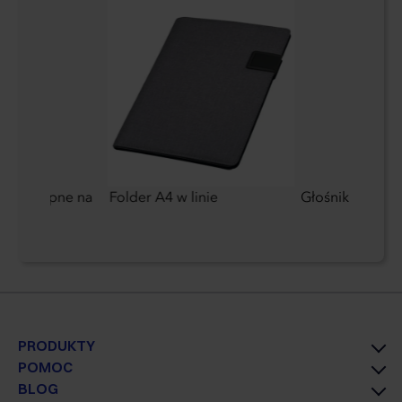
moprzylepne na
Folder A4 w linie
Głośnik blueto
PRODUKTY
POMOC
BLOG