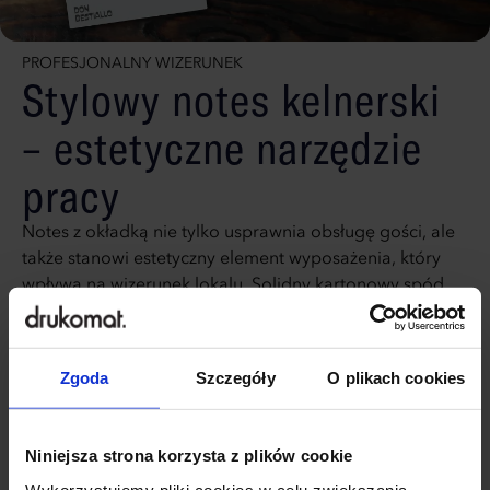
PROFESJONALNY WIZERUNEK
Stylowy notes kelnerski
– estetyczne narzędzie
pracy
Notes z okładką nie tylko usprawnia obsługę gości, ale
także stanowi estetyczny element wyposażenia, który
wpływa na wizerunek lokalu. Solidny kartonowy spód
zapewnia stabilność podczas notowania, a trwała
okładka dodaje profesjonalnego wyglądu. Możesz
umieścić na okładce logo, grafikę lub tekst, co pozwoli
Zgoda
Szczegóły
O plikach cookies
spersonalizować produkt i dopasować go do
charakteru restauracji. Funkcjonalne detale, takie jak
perforacja i odpowiednia gramatura papieru,
Niniejsza strona korzysta z plików cookie
gwarantują komfort codziennego użytkowania.
Wykorzystujemy pliki cookies w celu zwiększania