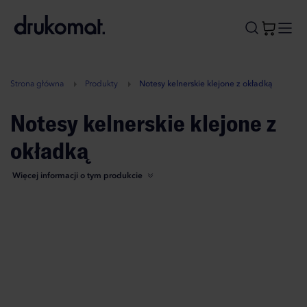
B
A
A
B
Strona główna
Produkty
Notesy kelnerskie klejone z okładką
Notesy kelnerskie klejone z
okładką
Więcej informacji o tym produkcie