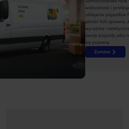
Samochodowe folie wy
widoczność i profesj
oklejania pojazdów 
jakość folii sprawia,
wyrazista i estetycz
swoje pojazdy jako 
się pojawią.
Zamów