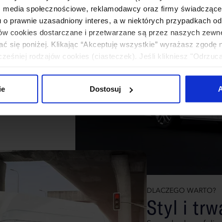
: media społecznościowe, reklamodawcy oraz firmy świadczące u
ii
u o prawnie uzasadniony interes, a w niektórych przypadkach od
ików cookies dostarczane i przetwarzane są przez naszych zewn
ochodowej folii
ać się poniżej. Klikając “Akceptuję wszystkie” wyrażasz zgodę 
ak zderzaki, lusterka
eśniej rodzajów cookies (ciasteczek). Jeśli klikniesz "Odrzuc
 odblaskową wersję
łania naszej strony. Jeżeli chcesz samodzielnie zdecydować, ja
wagę w każdych
uj”.
 dowolnych rozmiarów
ie
Dostosuj
A
lia zyskuje
 że jest doskonałym
DLACZEGO WARTO?
Styl i tr