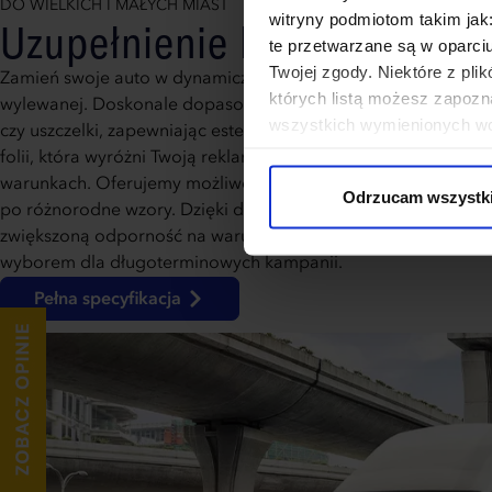
DO WIELKICH I MAŁYCH MIAST
witryny podmiotom takim jak
Uzupełnienie każdej kampan
te przetwarzane są w oparci
Twojej zgody. Niektóre z pl
Zamień swoje auto w dynamiczną wizytówkę firmy dzięki sam
których listą możesz zapozn
wylewanej. Doskonale dopasowuje się do przetłoczeń, takich j
wszystkich wymienionych wcz
czy uszczelki, zapewniając estetyczny i trwały efekt. Wybierz
cookies niezbędnych do dzia
folii, która wyróżni Twoją reklamę po zmroku i przyciągnie u
wykorzystane, kliknij “Dostos
warunkach. Oferujemy możliwość pełnej personalizacji – od
Odrzucam wszystk
po różnorodne wzory. Dzięki dodatkowej opcji laminowania fo
zwiększoną odporność na warunki atmosferyczne, co sprawia,
wyborem dla długoterminowych kampanii.
Pełna specyfikacja