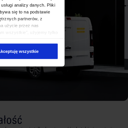
sługi analizy danych. Pliki
bywa się to na podstawie
ętrznych partnerów, z
na użycie przez nas
am wszystkie", użyjemy tylko
kie typy ciasteczek zostaną
kceptuję wszystkie
wałość