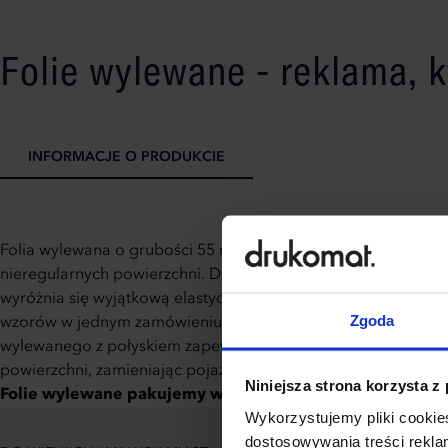
Folie wylewane - reklama, k
INFORMACJE O PRODUKCIE
Folia wylewana o grubości 55 mikronów oraz odblaskowa (90
nieregularnych powierzchni. Dostępna w trzech standardowyc
wyróżnia się wyjątkową elastycznością. Dzięki technologii dr
Zgoda
wzorów w jednym zamówieniu, produkt pozwala na pełną perso
wylewanego z połyskiem zapewnia dodatkową ochronę i trwało
powierzchni, zamieniając pojazdy w mobilne nośniki reklam
Niniejsza strona korzysta z
Folie wylewane pakujemy w wytrzymałe kartony z tektury 
Wykorzystujemy pliki cookies
dostosowywania treści rekl