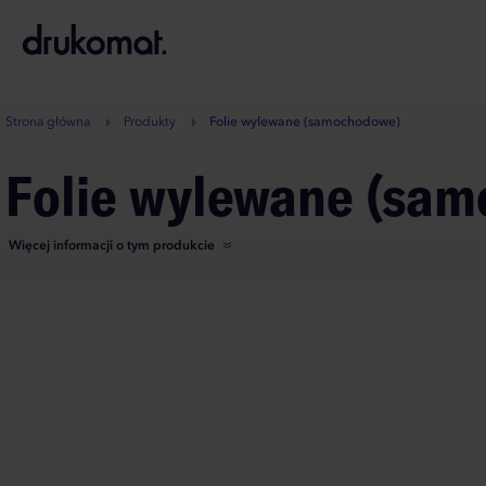
B
A
A
B
Strona główna
Produkty
Folie wylewane (samochodowe)
Folie wylewane (sa
Więcej informacji o tym produkcie