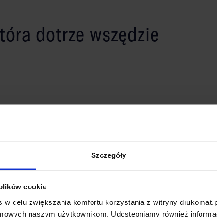
tóra dotrze wszędzie
REKOM
 mikronów) to doskonałe rozwiązanie dla
h formatach lub na wymiar (od 50 do 1000 cm),
tra
uku cyfrowego i możliwości wyboru aż 30 różnych
gas
Szczegóły
nalizację. Uszlachetnienie w postaci laminatu
ść. Podgrzana folia idealnie przylega do
owe, widoczne również po zmroku.
 plików cookie
falistej.
 w celu zwiększania komfortu korzystania z witryny drukomat.p
amowych naszym użytkownikom. Udostępniamy również informacj