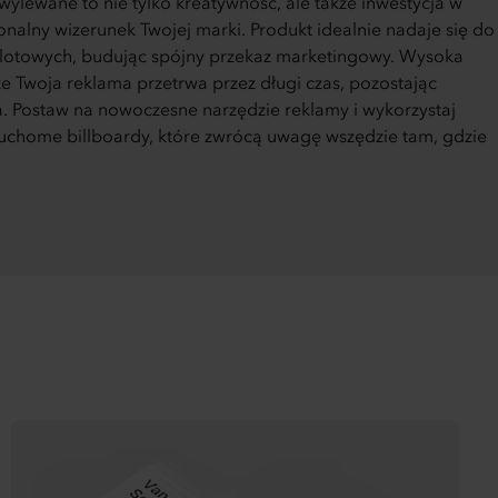
lewane to nie tylko kreatywność, ale także inwestycja w
onalny wizerunek Twojej marki. Produkt idealnie nadaje się do
flotowych, budując spójny przekaz marketingowy. Wysoka
 że Twoja reklama przetrwa przez długi czas, pozostając
na. Postaw na nowoczesne narzędzie reklamy i wykorzystaj
ruchome billboardy, które zwrócą uwagę wszędzie tam, gdzie