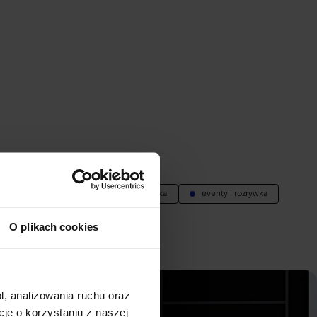
ENDOWANE DLA:
nsport
marketing
turystyka
eventy i rozrywka
tronomia i catering
O plikach cookies
l, analizowania ruchu oraz
e o korzystaniu z naszej