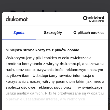
Potrzebujesz
indywidualnego
Zgoda
Szczegóły
O plikach cookies
rozwiązania?
Niniejsza strona korzysta z plików cookie
Odezwij się do nas, aby omówić
Wykorzystujemy pliki cookies w celu zwiększania
produkt niestandardowy.
komfortu korzystania z witryny drukomat.pl, analizowania
ruchu oraz dostosowywania treści reklamowych naszym
Skontaktuj się
użytkownikom. Udostępniamy również informacje o
korzystaniu z naszej witryny podmiotom takim jak: media
społecznościowe, reklamodawcy oraz firmy świadczące
usługi analizy danych. Pliki te przetwarzane są w oparciu
o prawnie uzasadniony interes, a w niektórych
przypadkach odbywa się to na podstawie Twojej zgody.