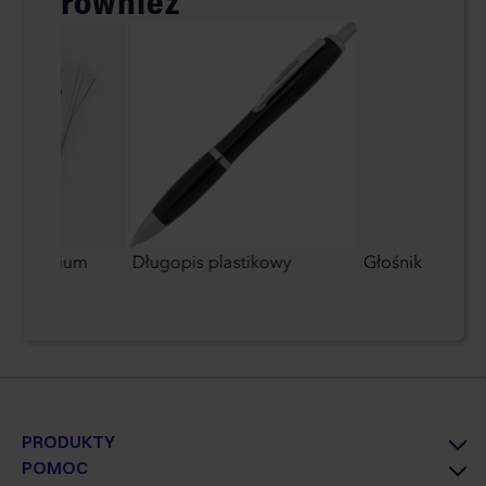
również
no Premium
Długopis plastikowy
Głośnik Blueto
PRODUKTY
POMOC