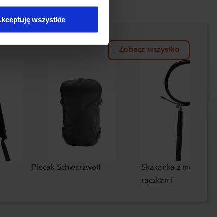
kceptuję wszystkie
Zobacz wszystko
Plecak Schwarzwolf
Skakanka z metalow
rączkami