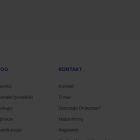
LOG
KONTAKT
wości
Kontakt
oriale i poradniki
O nas
ckupy
Dlaczego Drukomat?
piracje
Mapa strony
ownik pojęć
Regulamin