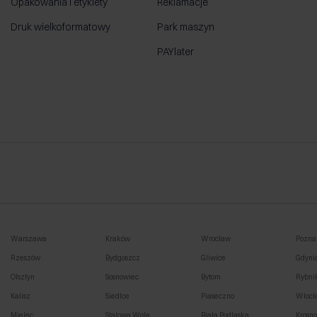
Opakowania i etykiety
Reklamacje
Druk wielkoformatowy
Park maszyn
PAYlater
Warszawa
Kraków
Wrocław
Pozna
Rzeszów
Bydgoszcz
Gliwice
Gdyni
Olsztyn
Sosnowiec
Bytom
Rybni
Kalisz
Siedlce
Piaseczno
Włocł
Mielec
Stalowa Wola
Biała Podlaska
Krosn