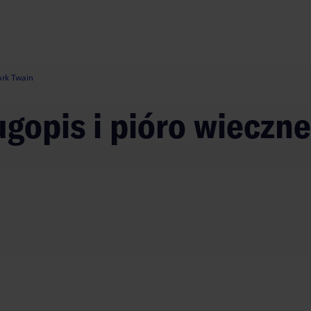
ark Twain
ugopis i pióro wieczn