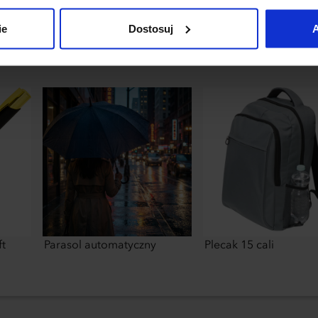
uj”.
ie
Dostosuj
A
ft
Parasol automatyczny
Plecak 15 cali