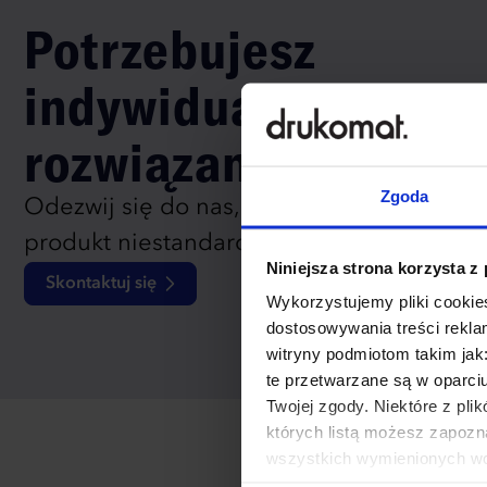
Potrzebujesz
indywidualnego
rozwiązania?
Zgoda
Odezwij się do nas, aby omówić
produkt niestandardowy.
Niniejsza strona korzysta z
Skontaktuj się
Wykorzystujemy pliki cookies
dostosowywania treści rekl
witryny podmiotom takim jak
te przetwarzane są w oparci
Twojej zgody. Niektóre z pl
których listą możesz zapozn
wszystkich wymienionych wcz
cookies niezbędnych do dzia