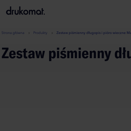
B
A
A
B
Strona główna
Produkty
Zestaw piśmienny długopis i pióro wieczne M
Zestaw piśmienny dł