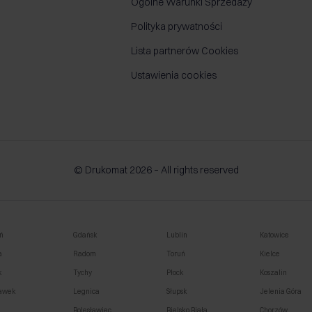
Ogólne Warunki Sprzedaży
Polityka prywatności
Lista partnerów Cookies
Ustawienia cookies
© Drukomat 2026 – All rights reserved
ń
Gdańsk
Lublin
Katowice
a
Radom
Toruń
Kielce
k
Tychy
Płock
Koszalin
awek
Legnica
Słupsk
Jelenia Góra
o
Bolesławiec
Bielsko Biała
Chorzów