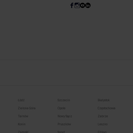
Łódź
Szczecin
Białystok
Zielona Góra
Opole
Częstochowa
Tarnów
Nowy Sącz
Zabrze
Konin
Pruszków
Leszno
Zamość
Sopot
Elbląg