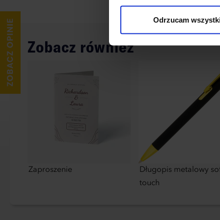
wykorzystane, kliknij “Dostos
Odrzucam wszystk
Zobacz również
Zaproszenie
Długopis metalowy so
touch