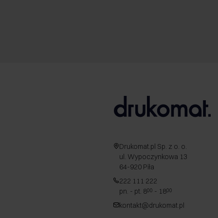
Drukomat.pl Sp. z o. o.
ul. Wypoczynkowa 13
64-920 Piła
222 111 222
pn. - pt. 8
- 18
00
00
kontakt@drukomat.pl