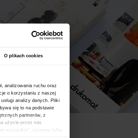
O plikach cookies
l, analizowania ruchu oraz
e o korzystaniu z naszej
sługi analizy danych. Pliki
bywa się to na podstawie
ętrznych partnerów, z
na użycie przez nas
am wszystkie", użyjemy tylko
kie typy ciasteczek zostaną