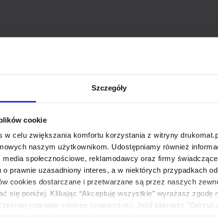
Szczegóły
 plików cookie
 w celu zwiększania komfortu korzystania z witryny drukomat.p
amowych naszym użytkownikom. Udostępniamy również informacj
: media społecznościowe, reklamodawcy oraz firmy świadczące u
u o prawnie uzasadniony interes, a w niektórych przypadkach od
ików cookies dostarczane i przetwarzane są przez naszych zewn
ać się poniżej. Klikając “Akceptuję wszystkie” wyrażasz zgodę 
eśniej rodzajów cookies (ciasteczek). Jeśli klikniesz "Odrzuc
łania naszej strony. Jeżeli chcesz samodzielnie zdecydować, ja