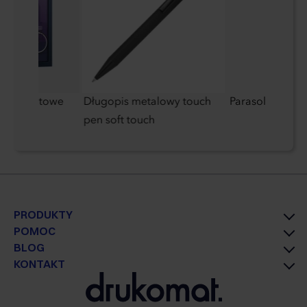
lkoformatowe
Długopis metalowy touch
Parasol manual
pen soft touch
PRODUKTY
POMOC
BLOG
KONTAKT