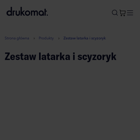
B
A
A
B
Strona główna
Produkty
Zestaw latarka i scyzoryk
Zestaw latarka i scyzoryk