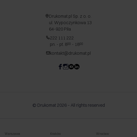
Drukomat.pl Sp. z o. o.
ul. Wypoczynkowa 13
64-920 Piła
222 111 222
pn. - pt. 8
- 18
00
00
kontakt@drukomat.pl
© Drukomat 2026 – All rights reserved
Warszawa
Kraków
Wrocław