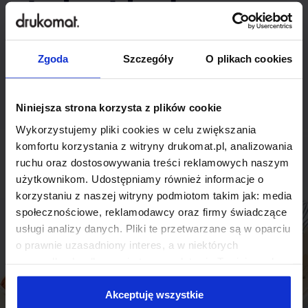
indywidualnego
rozwiązania?
Zgoda
Szczegóły
O plikach cookies
Odezwij się do nas, aby omówić
produkt niestandardowy.
Niniejsza strona korzysta z plików cookie
Wykorzystujemy pliki cookies w celu zwiększania
Skontaktuj się
komfortu korzystania z witryny drukomat.pl, analizowania
ruchu oraz dostosowywania treści reklamowych naszym
użytkownikom. Udostępniamy również informacje o
korzystaniu z naszej witryny podmiotom takim jak: media
społecznościowe, reklamodawcy oraz firmy świadczące
usługi analizy danych. Pliki te przetwarzane są w oparciu
o prawnie uzasadniony interes, a w niektórych
przypadkach odbywa się to na podstawie Twojej zgody.
Niektóre z plików cookies dostarczane i przetwarzane są
przez naszych zewnętrznych partnerów, z których listą
Akceptuję wszystkie