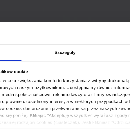
Szczegóły
 plików cookie
 w celu zwiększania komfortu korzystania z witryny drukomat.p
amowych naszym użytkownikom. Udostępniamy również informacj
: media społecznościowe, reklamodawcy oraz firmy świadczące u
u o prawnie uzasadniony interes, a w niektórych przypadkach od
ików cookies dostarczane i przetwarzane są przez naszych zewn
ać się poniżej. Klikając “Akceptuję wszystkie” wyrażasz zgodę 
eśniej rodzajów cookies (ciasteczek). Jeśli klikniesz "Odrzuc
łania naszej strony. Jeżeli chcesz samodzielnie zdecydować, ja