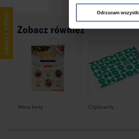
wykorzystane, kliknij “Dostos
Odrzucam wszystk
Zobacz również
Menu karty
Clipboardy