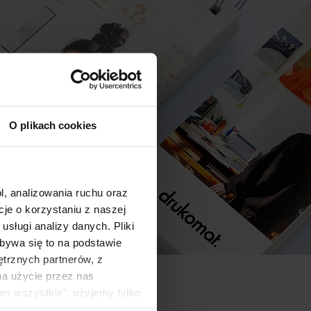
O plikach cookies
l, analizowania ruchu oraz
e o korzystaniu z naszej
sługi analizy danych. Pliki
bywa się to na podstawie
ętrznych partnerów, z
na użycie przez nas
am wszystkie", użyjemy tylko
kie typy ciasteczek zostaną