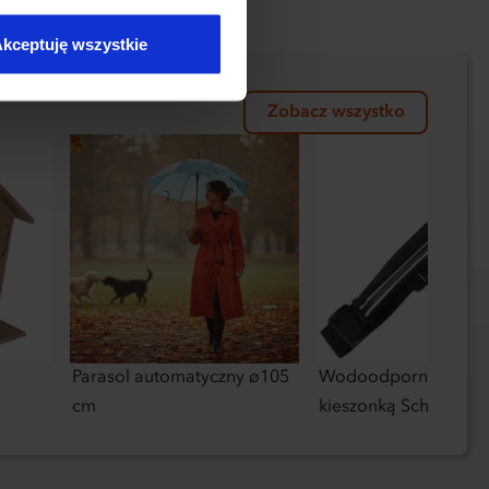
kceptuję wszystkie
Zobacz wszystko
Parasol automatyczny ø105
Wodoodporny pas z
cm
kieszonką Schwarzwo