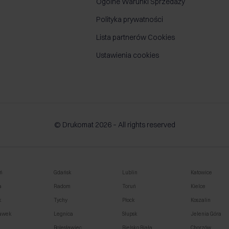
Ogólne Warunki Sprzedaży
Polityka prywatności
Lista partnerów Cookies
Ustawienia cookies
© Drukomat 2026 – All rights reserved
ń
Gdańsk
Lublin
Katowice
a
Radom
Toruń
Kielce
k
Tychy
Płock
Koszalin
awek
Legnica
Słupsk
Jelenia Góra
o
Bolesławiec
Bielsko Biała
Chorzów