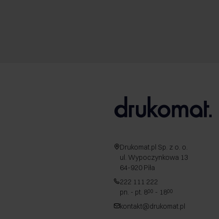
Drukomat.pl Sp. z o. o.
ul. Wypoczynkowa 13
64-920 Piła
222 111 222
pn. - pt. 8
- 18
00
00
kontakt@drukomat.pl