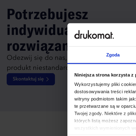
Potrzebujesz
indywidualnego
rozwiązania?
Zgoda
Odezwij się do nas, aby omówić
produkt niestandardowy.
Niniejsza strona korzysta z
Skontaktuj się
Wykorzystujemy pliki cookies
dostosowywania treści rekl
witryny podmiotom takim jak
te przetwarzane są w oparci
Twojej zgody. Niektóre z pl
których listą możesz zapozn
wszystkich wymienionych wcz
cookies niezbędnych do dzia