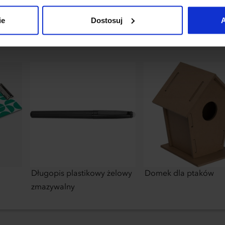
uj”.
ie
Dostosuj
A
Długopis plastikowy żelowy
Domek dla ptaków
zmazywalny