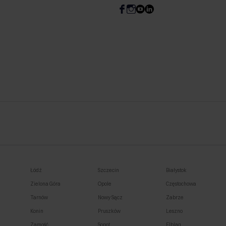
Łódź
Szczecin
Białystok
Zielona Góra
Opole
Częstochowa
Tarnów
Nowy Sącz
Zabrze
Konin
Pruszków
Leszno
Zamość
Sopot
Elbląg