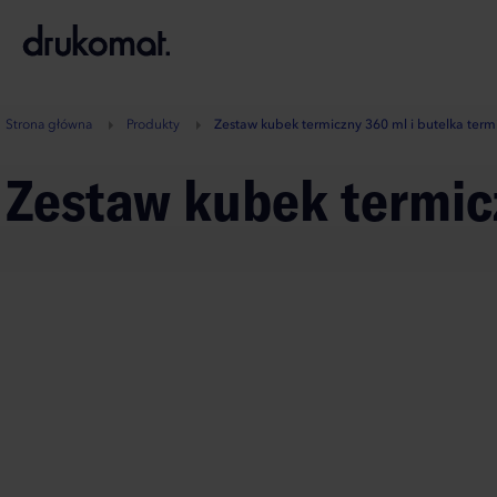
B
A
A
B
Strona główna
Produkty
Zestaw kubek termiczny 360 ml i butelka ter
Zestaw kubek termic