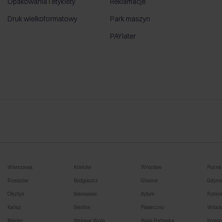
Opakowania i etykiety
Reklamacje
Druk wielkoformatowy
Park maszyn
PAYlater
Warszawa
Kraków
Wrocław
Pozna
Rzeszów
Bydgoszcz
Gliwice
Gdyni
Olsztyn
Sosnowiec
Bytom
Rybni
Kalisz
Siedlce
Piaseczno
Włocł
Mielec
Stalowa Wola
Biała Podlaska
Krosn