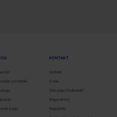
LOG
KONTAKT
wości
Kontakt
oriale i poradniki
O nas
ckupy
Dlaczego Drukomat?
piracje
Mapa strony
ownik pojęć
Regulamin