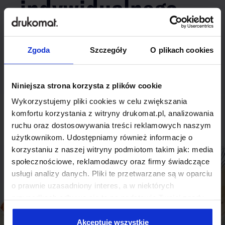
indywidualnego
rozwiązania?
Zgoda
Szczegóły
O plikach cookies
Odezwij się do nas, aby omówić
produkt niestandardowy.
Niniejsza strona korzysta z plików cookie
Skontaktuj się
Wykorzystujemy pliki cookies w celu zwiększania
komfortu korzystania z witryny drukomat.pl, analizowania
ruchu oraz dostosowywania treści reklamowych naszym
użytkownikom. Udostępniamy również informacje o
korzystaniu z naszej witryny podmiotom takim jak: media
społecznościowe, reklamodawcy oraz firmy świadczące
usługi analizy danych. Pliki te przetwarzane są w oparciu
o prawnie uzasadniony interes, a w niektórych
przypadkach odbywa się to na podstawie Twojej zgody.
Niektóre z plików cookies dostarczane i przetwarzane są
przez naszych zewnętrznych partnerów, z których listą
Akceptuję wszystkie