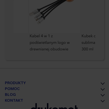
ektury z
Kabel 4 w 1 z
Kubek ceramic
podświetlanym logo w
sublimacji zmie
drewnianej obudowie
300 ml
PRODUKTY
POMOC
BLOG
KONTAKT