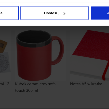
łania naszej strony. Jeżeli chcesz samodzielnie zdecydować, ja
uj”.
ie
Dostosuj
A
mi 12
Kubek ceramiczny soft-
Notes A5 w kratkę
touch 300 ml