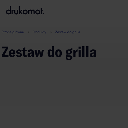
B
A
A
B
Strona główna
Produkty
Zestaw do grilla
Zestaw do grilla