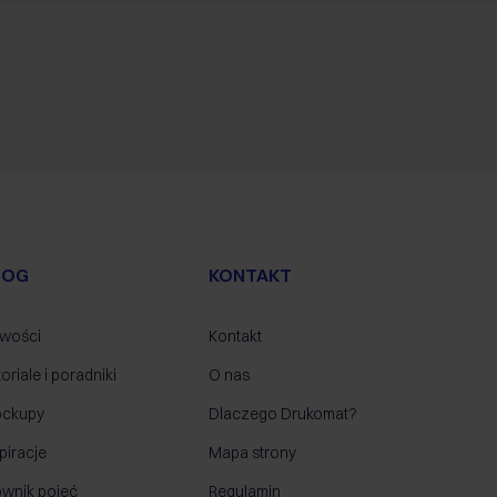
LOG
KONTAKT
wości
Kontakt
oriale i poradniki
O nas
ckupy
Dlaczego Drukomat?
piracje
Mapa strony
ownik pojęć
Regulamin