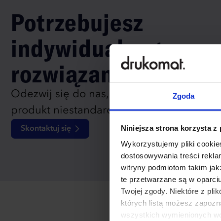
Potrzebujesz
indywidualnego
rozwiązania?
Odezwij się do nas, aby omówić
Zgoda
produkt niestandardowy.
Niniejsza strona korzysta z
Skontaktuj się
Wykorzystujemy pliki cookies
dostosowywania treści rekl
witryny podmiotom takim jak
te przetwarzane są w oparci
Twojej zgody. Niektóre z pl
których listą możesz zapozn
wszystkich wymienionych wcz