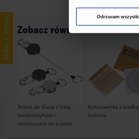
cookies niezbędnych do dzia
wykorzystane, kliknij “Dostos
Odrzucam wszystk
Zobacz również
Brelok do kluczy z linką,
Kolorowanka z kredka
karabińczykiem i
kolorów
otwieraczem do butelek