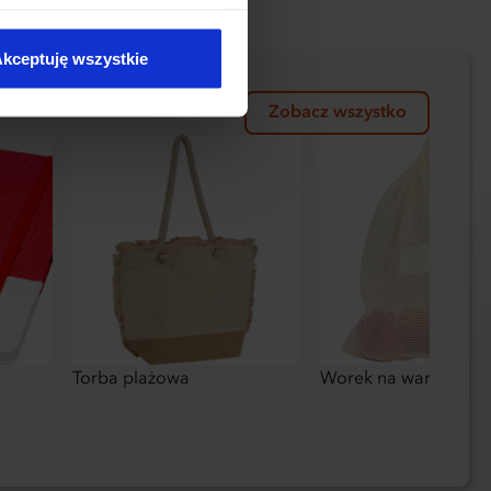
kie typy ciasteczek zostaną
kceptuję wszystkie
Zobacz wszystko
Torba plażowa
Worek na warzywa i