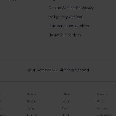
Ogólne Warunki Sprzedaży
Polityka prywatności
Lista partnerów Cookies
Ustawienia cookies
© Drukomat 2026 – All rights reserved
ń
Gdańsk
Lublin
Katowice
a
Radom
Toruń
Kielce
k
Tychy
Płock
Koszalin
awek
Legnica
Słupsk
Jelenia Góra