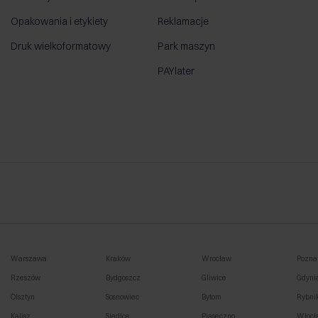
Opakowania i etykiety
Reklamacje
Druk wielkoformatowy
Park maszyn
PAYlater
Warszawa
Kraków
Wrocław
Pozna
Rzeszów
Bydgoszcz
Gliwice
Gdyni
Olsztyn
Sosnowiec
Bytom
Rybni
Kalisz
Siedlce
Piaseczno
Włocł