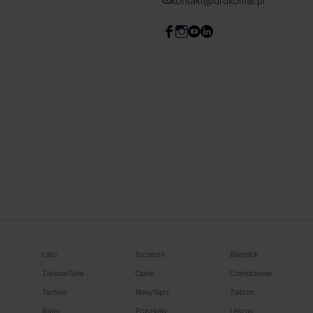
kontakt@drukomat.pl
Łódź
Szczecin
Białystok
Zielona Góra
Opole
Częstochowa
Tarnów
Nowy Sącz
Zabrze
Konin
Pruszków
Leszno