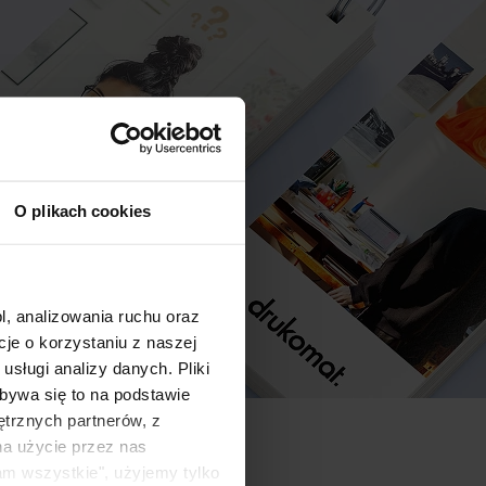
O plikach cookies
l, analizowania ruchu oraz
e o korzystaniu z naszej
sługi analizy danych. Pliki
bywa się to na podstawie
ętrznych partnerów, z
na użycie przez nas
am wszystkie", użyjemy tylko