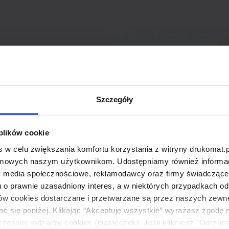
Szczegóły
 plików cookie
 w celu zwiększania komfortu korzystania z witryny drukomat.p
amowych naszym użytkownikom. Udostępniamy również informacj
: media społecznościowe, reklamodawcy oraz firmy świadczące u
u o prawnie uzasadniony interes, a w niektórych przypadkach od
ików cookies dostarczane i przetwarzane są przez naszych zewn
ać się poniżej. Klikając “Akceptuję wszystkie” wyrażasz zgodę 
eśniej rodzajów cookies (ciasteczek). Jeśli klikniesz "Odrzuc