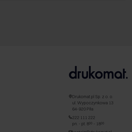
Drukomat.pl Sp. z o. o.
ul. Wypoczynkowa 13
64-920 Piła
222 111 222
pn. - pt. 8
- 18
00
00