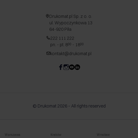
Drukomat.pl Sp. z o. o.
ul. Wypoczynkowa 13
64-920 Piła
222 111 222
pn. - pt. 8
- 18
00
00
kontakt@drukomat.pl
© Drukomat 2026 – All rights reserved
Warszawa
Kraków
Wrocław