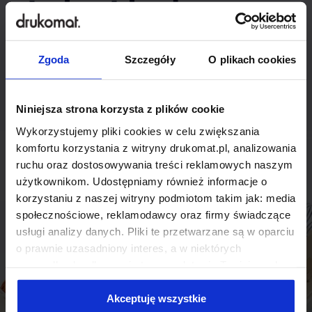
indywidualnego
rozwiązania?
Zgoda
Szczegóły
O plikach cookies
Odezwij się do nas, aby omówić
produkt niestandardowy.
Niniejsza strona korzysta z plików cookie
Wykorzystujemy pliki cookies w celu zwiększania
Skontaktuj się
komfortu korzystania z witryny drukomat.pl, analizowania
ruchu oraz dostosowywania treści reklamowych naszym
użytkownikom. Udostępniamy również informacje o
korzystaniu z naszej witryny podmiotom takim jak: media
społecznościowe, reklamodawcy oraz firmy świadczące
usługi analizy danych. Pliki te przetwarzane są w oparciu
o prawnie uzasadniony interes, a w niektórych
przypadkach odbywa się to na podstawie Twojej zgody.
Niektóre z plików cookies dostarczane i przetwarzane są
przez naszych zewnętrznych partnerów, z których listą
Akceptuję wszystkie