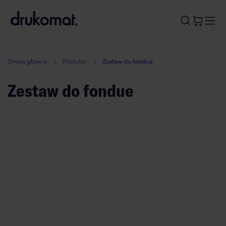
B
A
A
B
Strona główna
Produkty
Zestaw do fondue
Zestaw do fondue