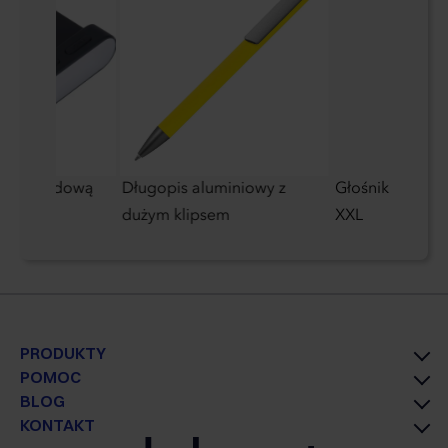
ezprzewodową
Długopis aluminiowy z
Głośnik blueto
dużym klipsem
XXL
PRODUKTY
POMOC
BLOG
KONTAKT