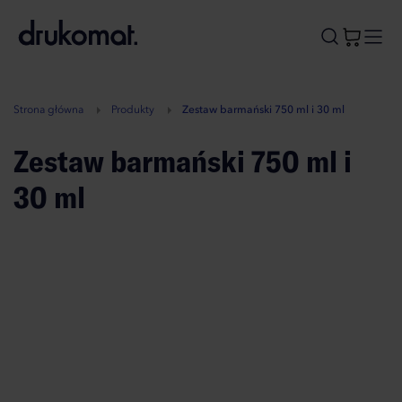
B
A
A
B
Strona główna
Produkty
Zestaw barmański 750 ml i 30 ml
Zestaw barmański 750 ml i
30 ml