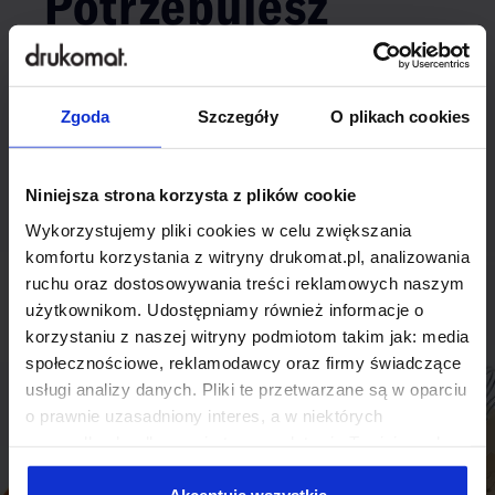
Potrzebujesz
indywidualnego
rozwiązania?
Zgoda
Szczegóły
O plikach cookies
Odezwij się do nas, aby omówić
Niniejsza strona korzysta z plików cookie
produkt niestandardowy.
Wykorzystujemy pliki cookies w celu zwiększania
Skontaktuj się
komfortu korzystania z witryny drukomat.pl, analizowania
ruchu oraz dostosowywania treści reklamowych naszym
użytkownikom. Udostępniamy również informacje o
korzystaniu z naszej witryny podmiotom takim jak: media
społecznościowe, reklamodawcy oraz firmy świadczące
usługi analizy danych. Pliki te przetwarzane są w oparciu
o prawnie uzasadniony interes, a w niektórych
przypadkach odbywa się to na podstawie Twojej zgody.
Niektóre z plików cookies dostarczane i przetwarzane są
przez naszych zewnętrznych partnerów, z których listą