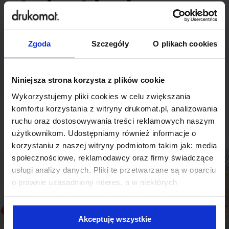
indywidualnego
rozwiązania?
Zgoda
Szczegóły
O plikach cookies
Odezwij się do nas, aby omówić
produkt niestandardowy.
Niniejsza strona korzysta z plików cookie
Wykorzystujemy pliki cookies w celu zwiększania
Skontaktuj się
komfortu korzystania z witryny drukomat.pl, analizowania
ruchu oraz dostosowywania treści reklamowych naszym
użytkownikom. Udostępniamy również informacje o
korzystaniu z naszej witryny podmiotom takim jak: media
społecznościowe, reklamodawcy oraz firmy świadczące
usługi analizy danych. Pliki te przetwarzane są w oparciu
o prawnie uzasadniony interes, a w niektórych
przypadkach odbywa się to na podstawie Twojej zgody.
Niektóre z plików cookies dostarczane i przetwarzane są
przez naszych zewnętrznych partnerów, z których listą
Akceptuję wszystkie