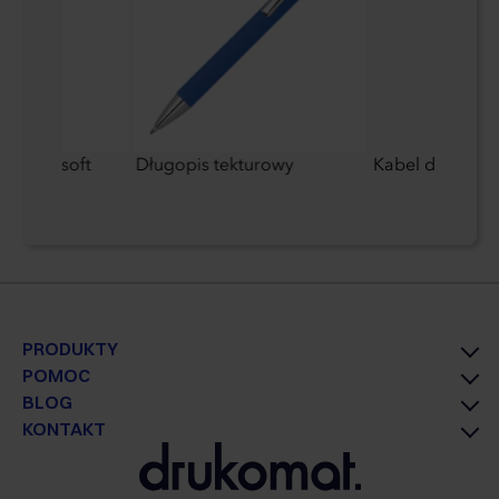
talowy soft
Długopis tekturowy
Kabel do łado
PRODUKTY
POMOC
BLOG
KONTAKT