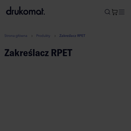
B
A
A
B
Strona główna
Produkty
Zakreślacz RPET
Zakreślacz RPET