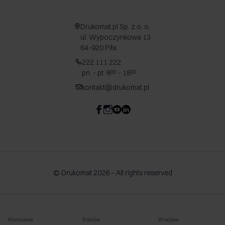
Drukomat.pl Sp. z o. o.
ul. Wypoczynkowa 13
64-920 Piła
222 111 222
pn. - pt. 8
- 18
00
00
kontakt@drukomat.pl
© Drukomat 2026 – All rights reserved
Warszawa
Kraków
Wrocław