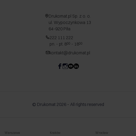
Drukomat.pl Sp. z o. o.
ul. Wypoczynkowa 13
64-920 Piła
222 111 222
pn. - pt. 8
- 18
00
00
kontakt@drukomat.pl
© Drukomat 2026 – All rights reserved
Warszawa
Kraków
Wrocław