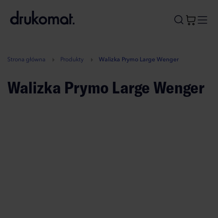
B
A
A
B
Strona główna
Produkty
Walizka Prymo Large Wenger
Walizka Prymo Large Wenger