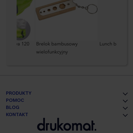
blaskowa 120
Brelok bambusowy
Lunch box 1000
wielofunkcyjny
PRODUKTY
POMOC
BLOG
KONTAKT