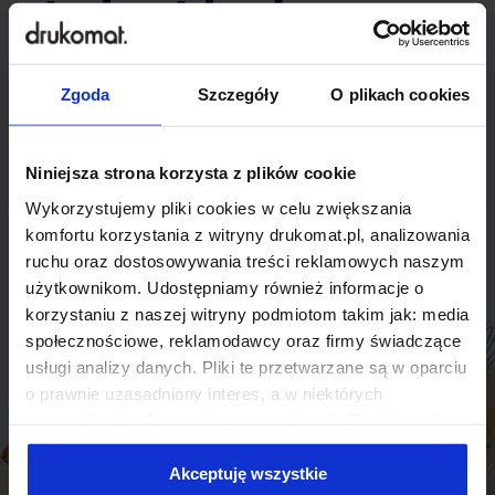
indywidualnego
rozwiązania?
Zgoda
Szczegóły
O plikach cookies
Odezwij się do nas, aby omówić
produkt niestandardowy.
Niniejsza strona korzysta z plików cookie
Wykorzystujemy pliki cookies w celu zwiększania
Skontaktuj się
komfortu korzystania z witryny drukomat.pl, analizowania
ruchu oraz dostosowywania treści reklamowych naszym
użytkownikom. Udostępniamy również informacje o
korzystaniu z naszej witryny podmiotom takim jak: media
społecznościowe, reklamodawcy oraz firmy świadczące
usługi analizy danych. Pliki te przetwarzane są w oparciu
o prawnie uzasadniony interes, a w niektórych
przypadkach odbywa się to na podstawie Twojej zgody.
Niektóre z plików cookies dostarczane i przetwarzane są
przez naszych zewnętrznych partnerów, z których listą
Akceptuję wszystkie