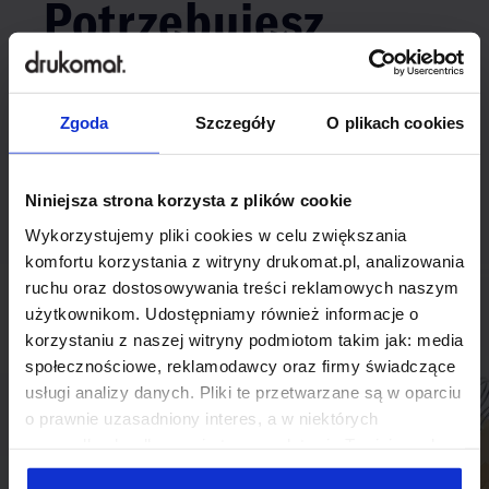
Potrzebujesz
indywidualnego
rozwiązania?
Zgoda
Szczegóły
O plikach cookies
Odezwij się do nas, aby omówić
Niniejsza strona korzysta z plików cookie
produkt niestandardowy.
Wykorzystujemy pliki cookies w celu zwiększania
komfortu korzystania z witryny drukomat.pl, analizowania
Skontaktuj się
ruchu oraz dostosowywania treści reklamowych naszym
użytkownikom. Udostępniamy również informacje o
korzystaniu z naszej witryny podmiotom takim jak: media
społecznościowe, reklamodawcy oraz firmy świadczące
usługi analizy danych. Pliki te przetwarzane są w oparciu
o prawnie uzasadniony interes, a w niektórych
przypadkach odbywa się to na podstawie Twojej zgody.
Niektóre z plików cookies dostarczane i przetwarzane są