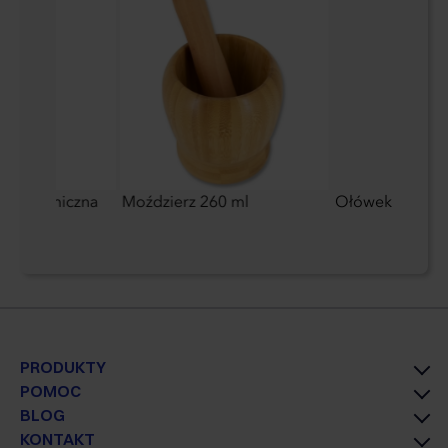
owa termiczna
Moździerz 260 ml
Ołówek z gumk
PRODUKTY
POMOC
BLOG
KONTAKT