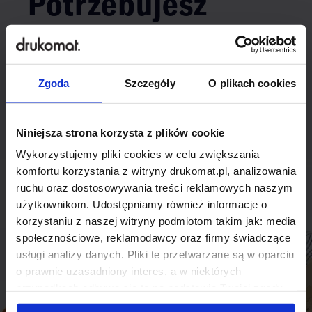
Potrzebujesz
indywidualnego
rozwiązania?
Zgoda
Szczegóły
O plikach cookies
Odezwij się do nas, aby omówić
produkt niestandardowy.
Niniejsza strona korzysta z plików cookie
Wykorzystujemy pliki cookies w celu zwiększania
Skontaktuj się
komfortu korzystania z witryny drukomat.pl, analizowania
ruchu oraz dostosowywania treści reklamowych naszym
użytkownikom. Udostępniamy również informacje o
korzystaniu z naszej witryny podmiotom takim jak: media
społecznościowe, reklamodawcy oraz firmy świadczące
usługi analizy danych. Pliki te przetwarzane są w oparciu
o prawnie uzasadniony interes, a w niektórych
przypadkach odbywa się to na podstawie Twojej zgody.
Niektóre z plików cookies dostarczane i przetwarzane są