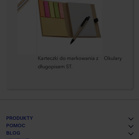
ewniany
Karteczki do markowania z
Okulary przeci
długopisem ST.
PRODUKTY
POMOC
BLOG