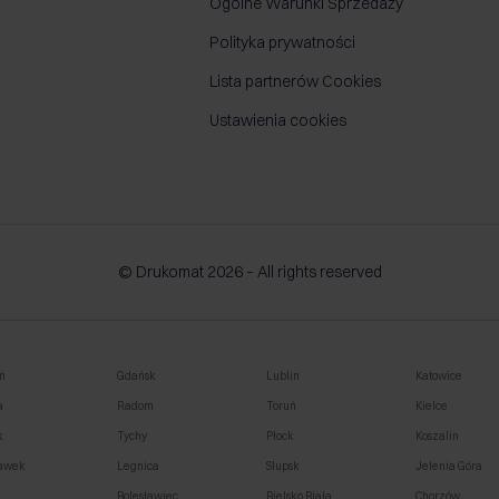
Ogólne Warunki Sprzedaży
Polityka prywatności
Lista partnerów Cookies
Ustawienia cookies
© Drukomat 2026 – All rights reserved
ń
Gdańsk
Lublin
Katowice
a
Radom
Toruń
Kielce
k
Tychy
Płock
Koszalin
awek
Legnica
Słupsk
Jelenia Góra
o
Bolesławiec
Bielsko Biała
Chorzów