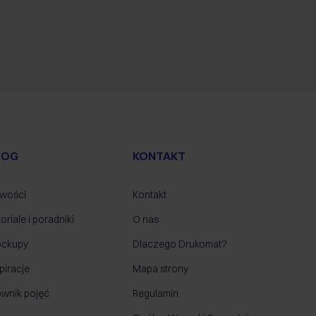
LOG
KONTAKT
wości
Kontakt
oriale i poradniki
O nas
ckupy
Dlaczego Drukomat?
piracje
Mapa strony
ownik pojęć
Regulamin