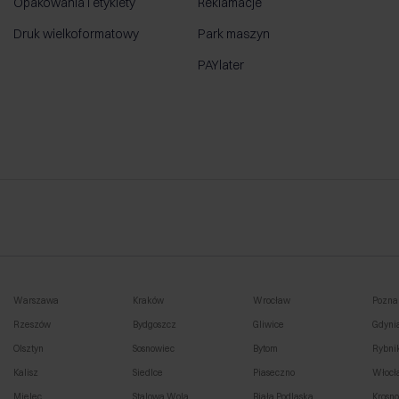
Opakowania i etykiety
Reklamacje
Druk wielkoformatowy
Park maszyn
PAYlater
Warszawa
Kraków
Wrocław
Pozna
Rzeszów
Bydgoszcz
Gliwice
Gdyni
Olsztyn
Sosnowiec
Bytom
Rybni
Kalisz
Siedlce
Piaseczno
Włocł
Mielec
Stalowa Wola
Biała Podlaska
Krosn