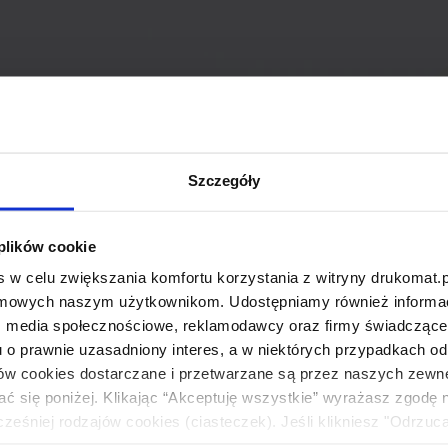
Szczegóły
 plików cookie
 w celu zwiększania komfortu korzystania z witryny drukomat.p
amowych naszym użytkownikom. Udostępniamy również informacj
: media społecznościowe, reklamodawcy oraz firmy świadczące u
u o prawnie uzasadniony interes, a w niektórych przypadkach od
ików cookies dostarczane i przetwarzane są przez naszych zewn
ać się poniżej. Klikając “Akceptuję wszystkie” wyrażasz zgodę 
eśniej rodzajów cookies (ciasteczek). Jeśli klikniesz "Odrzuc
łania naszej strony. Jeżeli chcesz samodzielnie zdecydować, ja