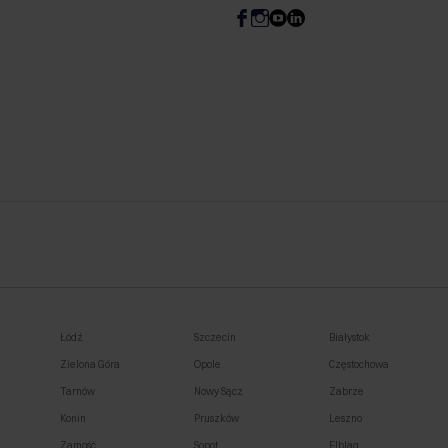
Łódź
Szczecin
Białystok
Zielona Góra
Opole
Częstochowa
Tarnów
Nowy Sącz
Zabrze
Konin
Pruszków
Leszno
Zamość
Sopot
Elbląg