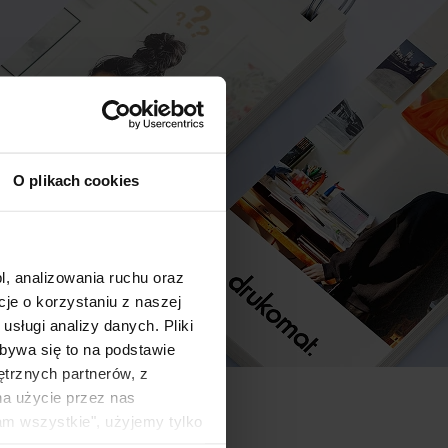
O plikach cookies
l, analizowania ruchu oraz
e o korzystaniu z naszej
sługi analizy danych. Pliki
bywa się to na podstawie
ętrznych partnerów, z
na użycie przez nas
am wszystkie", użyjemy tylko
kie typy ciasteczek zostaną