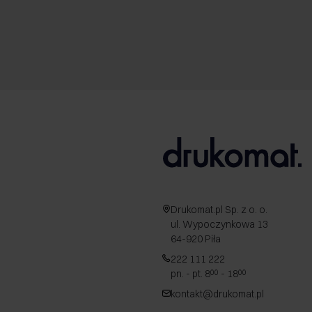
Drukomat.pl Sp. z o. o.
ul. Wypoczynkowa 13
64-920 Piła
222 111 222
pn. - pt. 8
- 18
00
00
kontakt@drukomat.pl