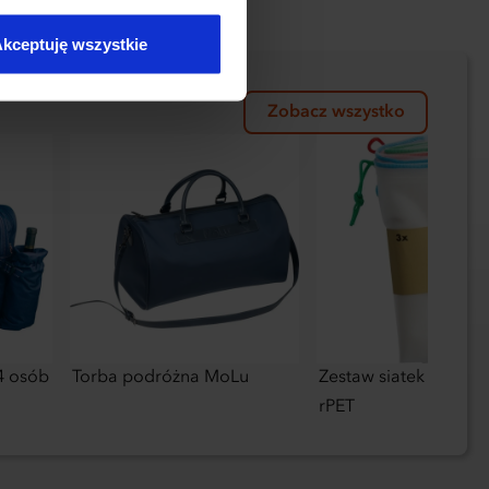
kceptuję wszystkie
Zobacz wszystko
4 osób
Torba podróżna MoLu
Zestaw siatek na zak
rPET