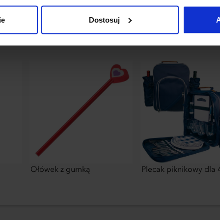
uj”.
ie
Dostosuj
A
Ołówek z gumką
Plecak piknikowy dla 