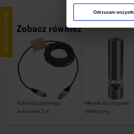
wykorzystane, kliknij “Dostos
Odrzucam wszystk
Zobacz również
Kabel do szybkiego
Młynek do przypraw
ładowania 3 m
elektryczny