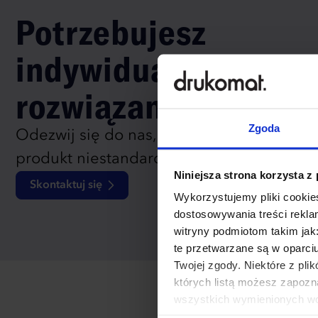
Potrzebujesz
indywidualnego
rozwiązania?
Zgoda
Odezwij się do nas, aby omówić
produkt niestandardowy.
Niniejsza strona korzysta z
Skontaktuj się
Wykorzystujemy pliki cookies
dostosowywania treści rekl
witryny podmiotom takim jak
te przetwarzane są w oparci
Twojej zgody. Niektóre z pl
których listą możesz zapozn
wszystkich wymienionych wcz
cookies niezbędnych do dzia