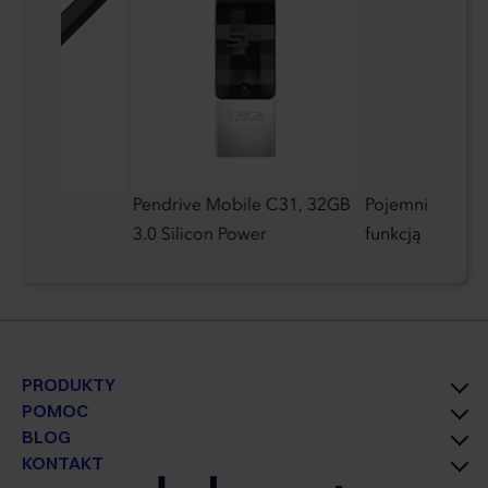
lowy
Pendrive Mobile C31, 32GB
Pojemnik na sól 
3.0 Silicon Power
funkcją mieleni
PRODUKTY
POMOC
BLOG
KONTAKT