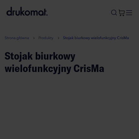
B
A
A
B
Strona główna
Produkty
Stojak biurkowy wielofunkcyjny CrisMa
Stojak biurkowy
wielofunkcyjny CrisMa