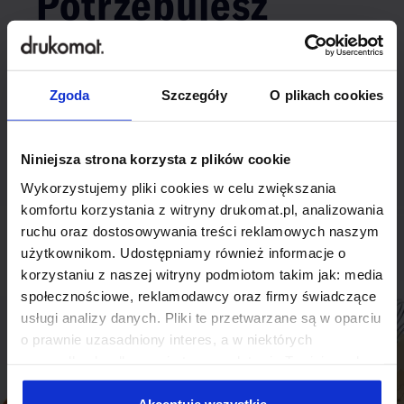
Potrzebujesz
indywidualnego
rozwiązania?
Zgoda
Szczegóły
O plikach cookies
Odezwij się do nas, aby omówić
Niniejsza strona korzysta z plików cookie
produkt niestandardowy.
Wykorzystujemy pliki cookies w celu zwiększania
Skontaktuj się
komfortu korzystania z witryny drukomat.pl, analizowania
ruchu oraz dostosowywania treści reklamowych naszym
użytkownikom. Udostępniamy również informacje o
korzystaniu z naszej witryny podmiotom takim jak: media
społecznościowe, reklamodawcy oraz firmy świadczące
usługi analizy danych. Pliki te przetwarzane są w oparciu
o prawnie uzasadniony interes, a w niektórych
przypadkach odbywa się to na podstawie Twojej zgody.
Niektóre z plików cookies dostarczane i przetwarzane są
przez naszych zewnętrznych partnerów, z których listą