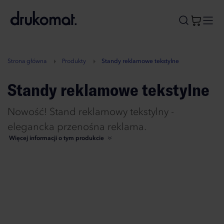
B
A
A
B
Strona główna
Produkty
Standy reklamowe tekstylne
Standy reklamowe tekstylne
Nowość! Stand reklamowy tekstylny -
elegancka przenośna reklama.
Więcej informacji o tym produkcie