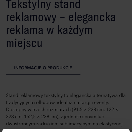
Tekstylny stand
reklamowy – elegancka
reklama w każdym
miejscu
INFORMACJE O PRODUKCIE
Stand reklamowy tekstylny to elegancka alternatywa dla
tradycyjnych roll-upów, idealna na targi i eventy.
Dostępny w trzech rozmiarach (91,5 × 228 cm, 122 ×
228 cm, 152,5 × 228 cm), z jednostronnym lub
dwustronnym zadrukiem sublimacyjnym na elastycznej
tkaninie poliestrowej, zapewnia trwałość i intensywne