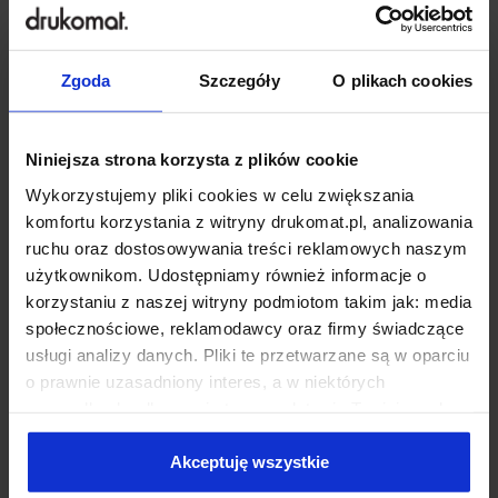
kolory. Solidna konstrukcja z aluminiowego stelaża i
stalowej podstawy (25 cm) gwarantuje stabilność, a
łatwy montaż odbywa się bez narzędzi. W zestawie
Zgoda
Szczegóły
O plikach cookies
torba transportowa. Pokrowiec z zamkiem
błyskawicznym ułatwia montaż i dopasowanie do
stelaża.
Niniejsza strona korzysta z plików cookie
REKOMENDOWANE DLA:
Wykorzystujemy pliki cookies w celu zwiększania
zdrowie i wellness
edukacja i szkolenia
komfortu korzystania z witryny drukomat.pl, analizowania
eventy i rozrywka
marketing
ruchu oraz dostosowywania treści reklamowych naszym
użytkownikom. Udostępniamy również informacje o
korzystaniu z naszej witryny podmiotom takim jak: media
społecznościowe, reklamodawcy oraz firmy świadczące
usługi analizy danych. Pliki te przetwarzane są w oparciu
o prawnie uzasadniony interes, a w niektórych
przypadkach odbywa się to na podstawie Twojej zgody.
Niektóre z plików cookies dostarczane i przetwarzane są
przez naszych zewnętrznych partnerów, z których listą
Akceptuję wszystkie
możesz zapoznać się poniżej. Klikając “Akceptuję