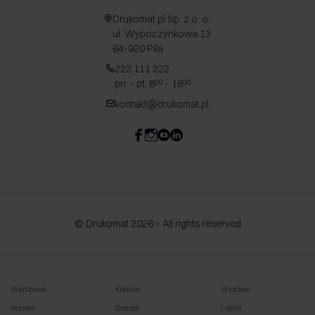
Drukomat.pl Sp. z o. o.
ul. Wypoczynkowa 13
64-920 Piła
222 111 222
pn. - pt. 8
- 18
00
00
kontakt@drukomat.pl
© Drukomat 2026 – All rights reserved
Warszawa
Kraków
Wrocław
Poznań
Gdańsk
Lublin