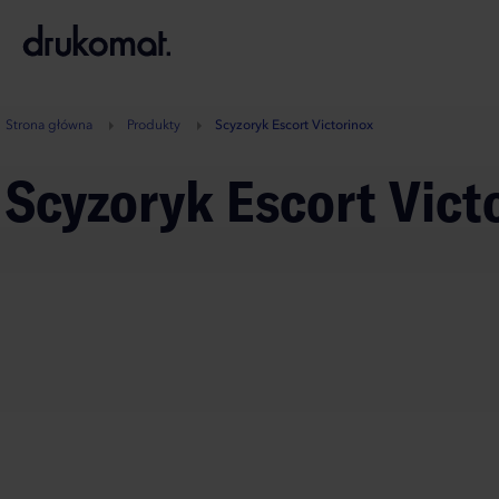
B
A
A
B
Strona główna
Produkty
Scyzoryk Escort Victorinox
Scyzoryk Escort Vict