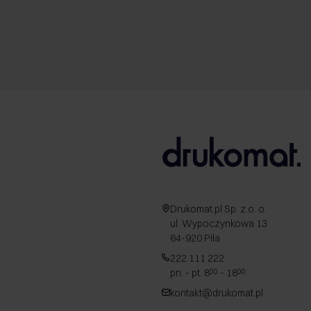
Drukomat.pl Sp. z o. o.
ul. Wypoczynkowa 13
64-920 Piła
222 111 222
pn. - pt. 8
- 18
00
00
kontakt@drukomat.pl