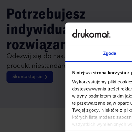
Potrzebujesz
indywidualnego
rozwiązania?
Zgoda
Odezwij się do nas, aby omówić
produkt niestandardowy.
Niniejsza strona korzysta z
Skontaktuj się
Wykorzystujemy pliki cookies
dostosowywania treści rekl
witryny podmiotom takim jak
te przetwarzane są w oparci
Twojej zgody. Niektóre z pl
których listą możesz zapozn
wszystkich wymienionych wcz
cookies niezbędnych do dzia