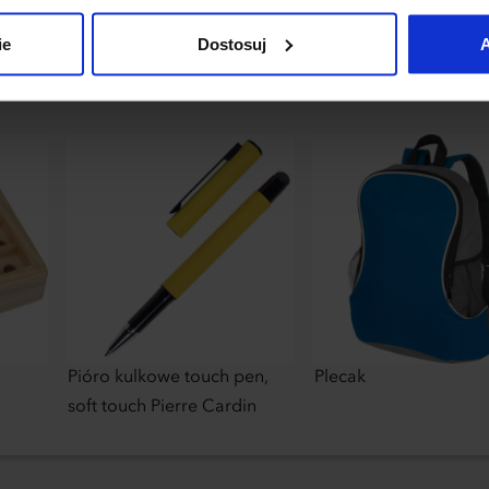
uj”.
ie
Dostosuj
A
Pióro kulkowe touch pen,
Plecak
soft touch Pierre Cardin