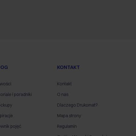
LOG
KONTAKT
wości
Kontakt
oriale i poradniki
O nas
ckupy
Dlaczego Drukomat?
piracje
Mapa strony
ownik pojęć
Regulamin