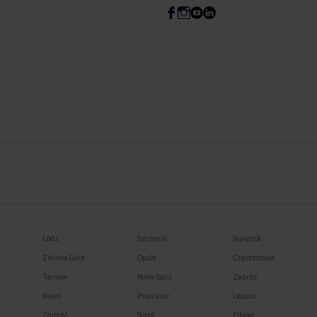
Łódź
Szczecin
Białystok
Zielona Góra
Opole
Częstochowa
Tarnów
Nowy Sącz
Zabrze
Konin
Pruszków
Leszno
Zamość
Sopot
Elbląg