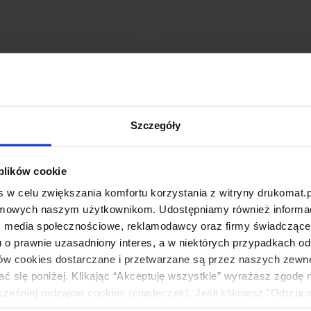
Szczegóły
 plików cookie
 w celu zwiększania komfortu korzystania z witryny drukomat.p
amowych naszym użytkownikom. Udostępniamy również informacj
: media społecznościowe, reklamodawcy oraz firmy świadczące u
u o prawnie uzasadniony interes, a w niektórych przypadkach od
ików cookies dostarczane i przetwarzane są przez naszych zewn
ać się poniżej. Klikając “Akceptuję wszystkie” wyrażasz zgodę 
eśniej rodzajów cookies (ciasteczek). Jeśli klikniesz "Odrzuc
łania naszej strony. Jeżeli chcesz samodzielnie zdecydować, ja