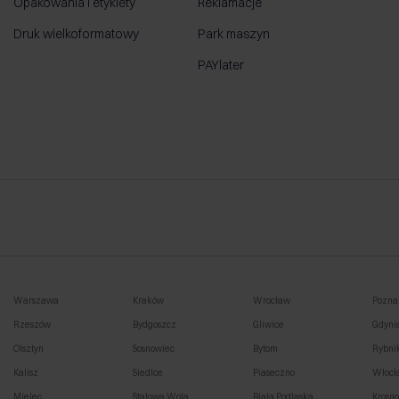
Opakowania i etykiety
Reklamacje
Druk wielkoformatowy
Park maszyn
PAYlater
Warszawa
Kraków
Wrocław
Pozna
Rzeszów
Bydgoszcz
Gliwice
Gdyni
Olsztyn
Sosnowiec
Bytom
Rybni
Kalisz
Siedlce
Piaseczno
Włocł
Mielec
Stalowa Wola
Biała Podlaska
Krosn