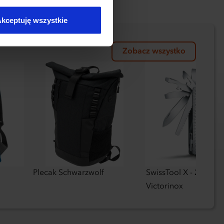
kceptuję wszystkie
Zobacz wszystko
Plecak Schwarzwolf
SwissTool X - 24 narz
Victorinox