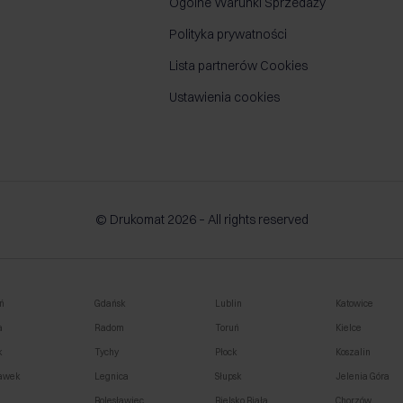
Ogólne Warunki Sprzedaży
Polityka prywatności
Lista partnerów Cookies
Ustawienia cookies
© Drukomat 2026 – All rights reserved
ń
Gdańsk
Lublin
Katowice
a
Radom
Toruń
Kielce
k
Tychy
Płock
Koszalin
awek
Legnica
Słupsk
Jelenia Góra
o
Bolesławiec
Bielsko Biała
Chorzów