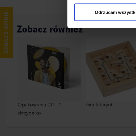
wykorzystane, kliknij “Dostos
Odrzucam wszystk
Zobacz również
Opakowania CD - 1
Gra labirynt
skrzydełko