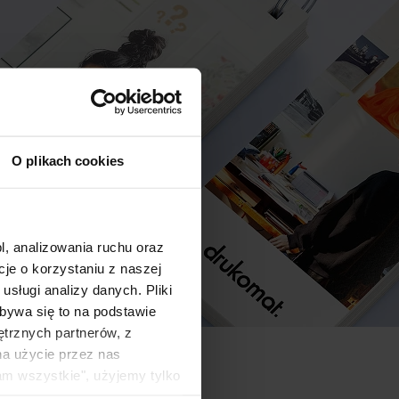
O plikach cookies
l, analizowania ruchu oraz
e o korzystaniu z naszej
sługi analizy danych. Pliki
bywa się to na podstawie
ętrznych partnerów, z
na użycie przez nas
am wszystkie", użyjemy tylko
kie typy ciasteczek zostaną