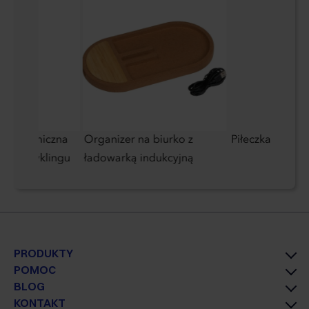
owa termiczna
Organizer na biurko z
Piłeczka antyst
li z recyklingu
ładowarką indukcyjną
PRODUKTY
POMOC
BLOG
KONTAKT