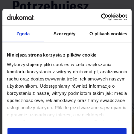
Potrzebujesz
indywidualnego
rozwiązania?
Zgoda
Szczegóły
O plikach cookies
Odezwij się do nas, aby omówić
Niniejsza strona korzysta z plików cookie
produkt niestandardowy.
Wykorzystujemy pliki cookies w celu zwiększania
komfortu korzystania z witryny drukomat.pl, analizowania
Skontaktuj się
ruchu oraz dostosowywania treści reklamowych naszym
użytkownikom. Udostępniamy również informacje o
korzystaniu z naszej witryny podmiotom takim jak: media
społecznościowe, reklamodawcy oraz firmy świadczące
usługi analizy danych. Pliki te przetwarzane są w oparciu
o prawnie uzasadniony interes, a w niektórych
przypadkach odbywa się to na podstawie Twojej zgody.
Niektóre z plików cookies dostarczane i przetwarzane są