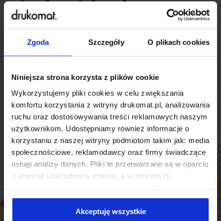
indywidualnego
rozwiązania?
Zgoda
Szczegóły
O plikach cookies
Odezwij się do nas, aby omówić
produkt niestandardowy.
Niniejsza strona korzysta z plików cookie
Wykorzystujemy pliki cookies w celu zwiększania
Skontaktuj się
komfortu korzystania z witryny drukomat.pl, analizowania
ruchu oraz dostosowywania treści reklamowych naszym
użytkownikom. Udostępniamy również informacje o
korzystaniu z naszej witryny podmiotom takim jak: media
społecznościowe, reklamodawcy oraz firmy świadczące
usługi analizy danych. Pliki te przetwarzane są w oparciu
o prawnie uzasadniony interes, a w niektórych
przypadkach odbywa się to na podstawie Twojej zgody.
Niektóre z plików cookies dostarczane i przetwarzane są
przez naszych zewnętrznych partnerów, z których listą
Akceptuję wszystkie