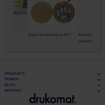
jone
Kabel do ładowania 4w1
Kosmetyczka z 
recyklingu 180
PRODUKTY
POMOC
BLOG
KONTAKT