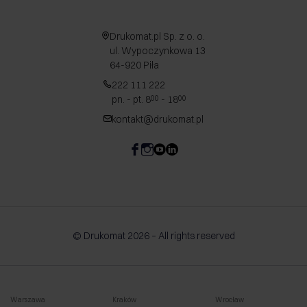
Drukomat.pl Sp. z o. o.
ul. Wypoczynkowa 13
64-920 Piła
222 111 222
pn. - pt. 8
- 18
00
00
kontakt@drukomat.pl
© Drukomat 2026 – All rights reserved
Warszawa
Kraków
Wrocław