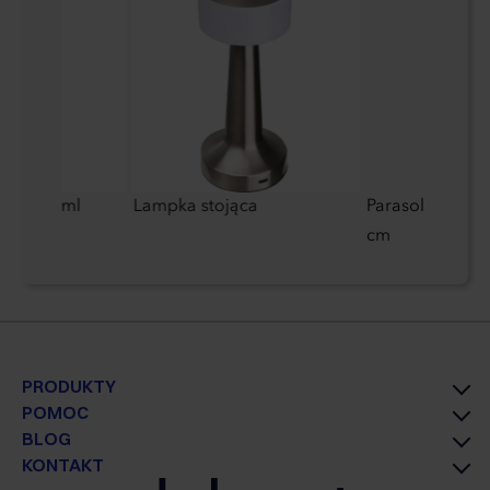
ana 300 ml
Lampka stojąca
Parasol automa
cm
PRODUKTY
POMOC
BLOG
KONTAKT