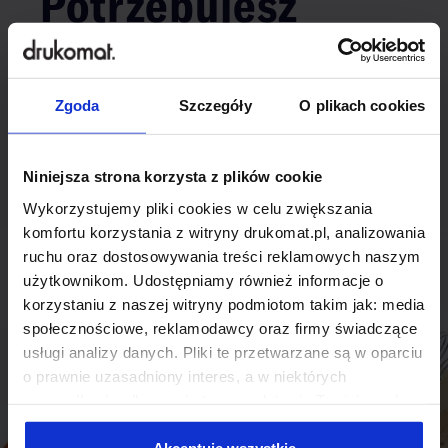
Potrzebujesz
indywidualnego
rozwiązania?
Zgoda
Szczegóły
O plikach cookies
Odezwij się do nas, aby omówić
Niniejsza strona korzysta z plików cookie
produkt niestandardowy.
Wykorzystujemy pliki cookies w celu zwiększania
Skontaktuj się
komfortu korzystania z witryny drukomat.pl, analizowania
ruchu oraz dostosowywania treści reklamowych naszym
użytkownikom. Udostępniamy również informacje o
korzystaniu z naszej witryny podmiotom takim jak: media
społecznościowe, reklamodawcy oraz firmy świadczące
usługi analizy danych. Pliki te przetwarzane są w oparciu
o prawnie uzasadniony interes, a w niektórych
przypadkach odbywa się to na podstawie Twojej zgody.
Niektóre z plików cookies dostarczane i przetwarzane są
przez naszych zewnętrznych partnerów, z których listą