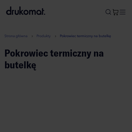
B
A
A
B
Strona główna
Produkty
Pokrowiec termiczny na butelkę
Pokrowiec termiczny na
butelkę