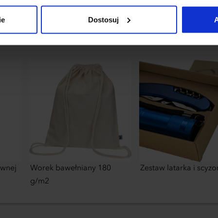
uj”.
ie
Dostosuj
A
ewnej
Worek bawełniany 180
Zestaw latarka i scyzo
g/m2