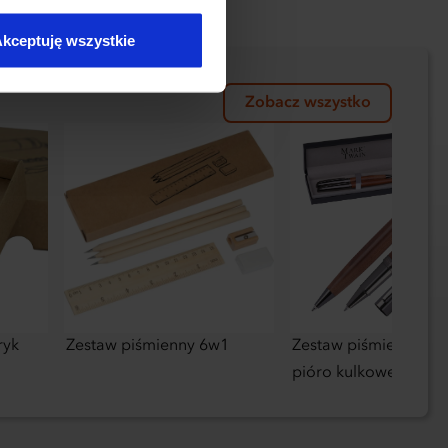
kceptuję wszystkie
Zobacz wszystko
ryk
Zestaw piśmienny 6w1
Zestaw piśmienny dłu
pióro kulkowe Mark 