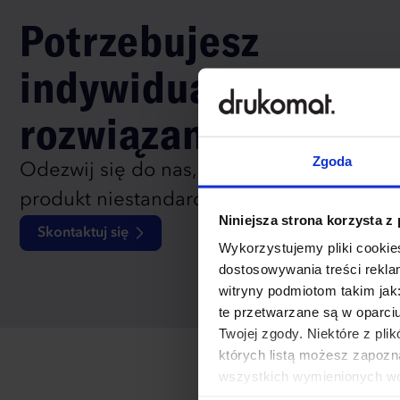
Potrzebujesz
indywidualnego
rozwiązania?
Zgoda
Odezwij się do nas, aby omówić
produkt niestandardowy.
Niniejsza strona korzysta z
Skontaktuj się
Wykorzystujemy pliki cookies
dostosowywania treści rekl
witryny podmiotom takim jak
te przetwarzane są w oparci
Twojej zgody. Niektóre z pl
których listą możesz zapozn
wszystkich wymienionych wcz
cookies niezbędnych do dzia