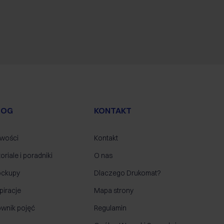
LOG
KONTAKT
wości
Kontakt
oriale i poradniki
O nas
ckupy
Dlaczego Drukomat?
piracje
Mapa strony
ownik pojęć
Regulamin