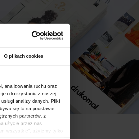
O plikach cookies
l, analizowania ruchu oraz
e o korzystaniu z naszej
sługi analizy danych. Pliki
bywa się to na podstawie
ętrznych partnerów, z
na użycie przez nas
am wszystkie", użyjemy tylko
kie typy ciasteczek zostaną