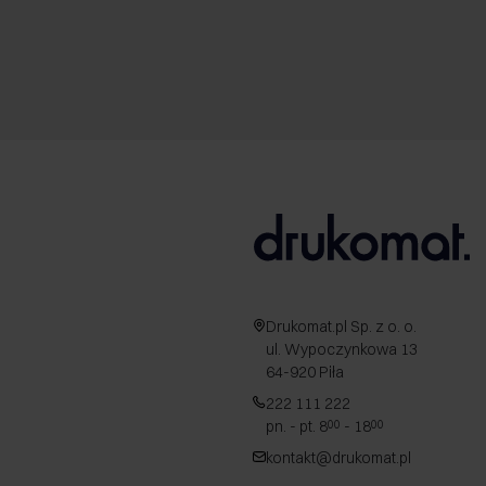
Drukomat.pl Sp. z o. o.
ul. Wypoczynkowa 13
64-920 Piła
222 111 222
pn. - pt. 8
- 18
00
00
kontakt@drukomat.pl