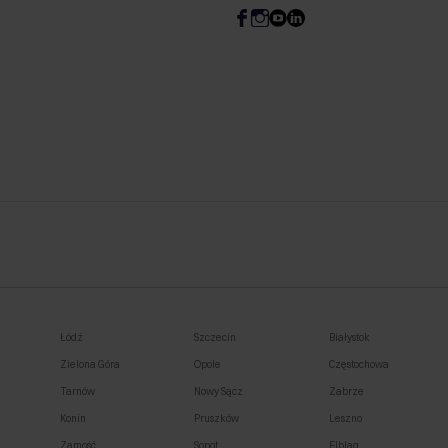
Łódź
Szczecin
Białystok
Zielona Góra
Opole
Częstochowa
Tarnów
Nowy Sącz
Zabrze
Konin
Pruszków
Leszno
Zamość
Sopot
Elbląg