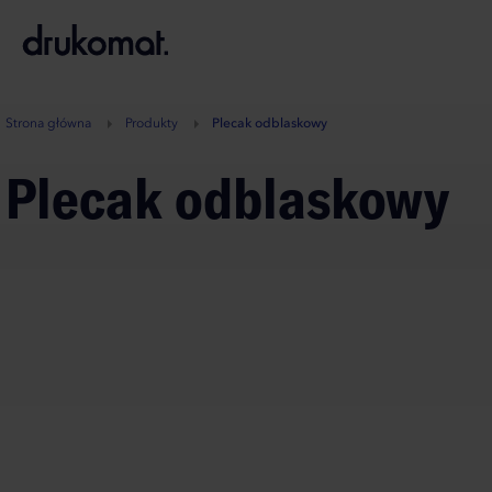
B
A
A
B
Strona główna
Produkty
Plecak odblaskowy
Plecak odblaskowy