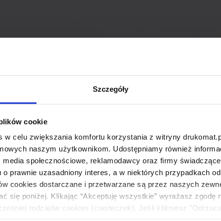
Szczegóły
 plików cookie
 w celu zwiększania komfortu korzystania z witryny drukomat.p
amowych naszym użytkownikom. Udostępniamy również informacj
: media społecznościowe, reklamodawcy oraz firmy świadczące u
u o prawnie uzasadniony interes, a w niektórych przypadkach od
ików cookies dostarczane i przetwarzane są przez naszych zewn
ać się poniżej. Klikając “Akceptuję wszystkie” wyrażasz zgodę 
eśniej rodzajów cookies (ciasteczek). Jeśli klikniesz "Odrzuc
łania naszej strony. Jeżeli chcesz samodzielnie zdecydować, ja