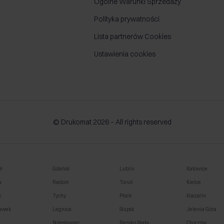
Ogólne Warunki Sprzedaży
Polityka prywatności
Lista partnerów Cookies
Ustawienia cookies
© Drukomat 2026 – All rights reserved
ń
Gdańsk
Lublin
Katowice
a
Radom
Toruń
Kielce
k
Tychy
Płock
Koszalin
awek
Legnica
Słupsk
Jelenia Góra
o
Bolesławiec
Bielsko Biała
Chorzów