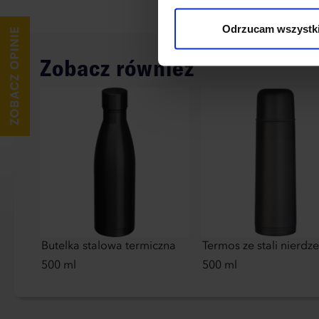
wykorzystane, kliknij “Dostos
Odrzucam wszystk
Zobacz również
Butelka stalowa termiczna
Termos ze stali nierdz
500 ml
500 ml