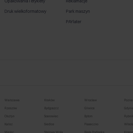
Opakowania i etykiety
Reklamacje
Druk wielkoformatowy
Park maszyn
PAYlater
Warszawa
Kraków
Wrocław
Pozna
Rzeszów
Bydgoszcz
Gliwice
Gdyni
Olsztyn
Sosnowiec
Bytom
Rybni
Kalisz
Siedlce
Piaseczno
Włocł
Mielec
Stalowa Wola
Biała Podlaska
Krosn