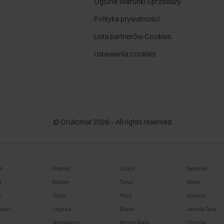
Ogólne Warunki Sprzedaży
Polityka prywatności
Lista partnerów Cookies
Ustawienia cookies
© Drukomat 2026 – All rights reserved
ń
Gdańsk
Lublin
Katowice
a
Radom
Toruń
Kielce
k
Tychy
Płock
Koszalin
awek
Legnica
Słupsk
Jelenia Góra
o
Bolesławiec
Bielsko Biała
Chorzów