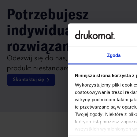
Potrzebujesz
indywidualnego
rozwiązania?
Zgoda
Odezwij się do nas, aby omówić
produkt niestandardowy.
Niniejsza strona korzysta z
Skontaktuj się
Wykorzystujemy pliki cookies
dostosowywania treści rekl
witryny podmiotom takim jak
te przetwarzane są w oparci
Twojej zgody. Niektóre z pl
których listą możesz zapozn
wszystkich wymienionych wcz
cookies niezbędnych do dzia