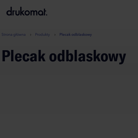
B
A
A
B
Strona główna
Produkty
Plecak odblaskowy
Plecak odblaskowy