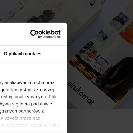
O plikach cookies
l, analizowania ruchu oraz
e o korzystaniu z naszej
sługi analizy danych. Pliki
bywa się to na podstawie
ętrznych partnerów, z
na użycie przez nas
am wszystkie", użyjemy tylko
kie typy ciasteczek zostaną