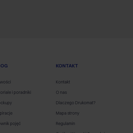
LOG
KONTAKT
wości
Kontakt
oriale i poradniki
O nas
ckupy
Dlaczego Drukomat?
piracje
Mapa strony
ownik pojęć
Regulamin