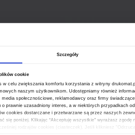
Szczegóły
 plików cookie
 w celu zwiększania komfortu korzystania z witryny drukomat.p
amowych naszym użytkownikom. Udostępniamy również informacj
: media społecznościowe, reklamodawcy oraz firmy świadczące u
u o prawnie uzasadniony interes, a w niektórych przypadkach od
ików cookies dostarczane i przetwarzane są przez naszych zewn
ać się poniżej. Klikając “Akceptuję wszystkie” wyrażasz zgodę 
eśniej rodzajów cookies (ciasteczek). Jeśli klikniesz "Odrzuc
łania naszej strony. Jeżeli chcesz samodzielnie zdecydować, ja