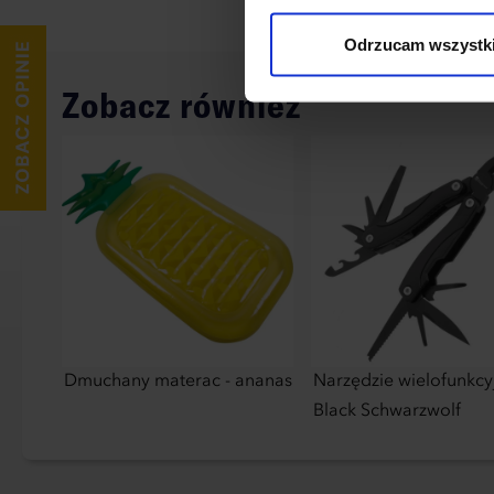
wykorzystane, kliknij “Dostos
Odrzucam wszystk
Zobacz również
Dmuchany materac - ananas
Narzędzie wielofunkcy
Black Schwarzwolf