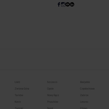
Łódź
Szczecin
Białystok
Zielona Góra
Opole
Częstochowa
Tarnów
Nowy Sącz
Zabrze
Konin
Pruszków
Leszno
Zamość
Sopot
Elbląg