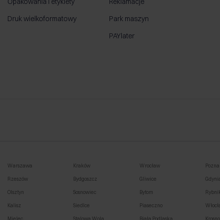
Opakowania i etykiety
Reklamacje
Druk wielkoformatowy
Park maszyn
PAYlater
Warszawa
Kraków
Wrocław
Pozna
Rzeszów
Bydgoszcz
Gliwice
Gdyni
Olsztyn
Sosnowiec
Bytom
Rybni
Kalisz
Siedlce
Piaseczno
Włocł
Mielec
Stalowa Wola
Biała Podlaska
Krosn