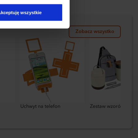
kceptuję wszystkie
Zobacz wszystko
Uchwyt na telefon
Zestaw wzorów Molu