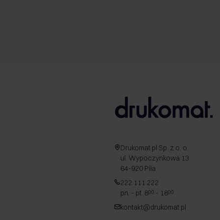
Drukomat.pl Sp. z o. o.
ul. Wypoczynkowa 13
64-920 Piła
222 111 222
pn. - pt. 8
- 18
00
00
kontakt@drukomat.pl