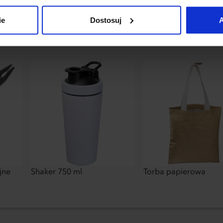
uj”.
ie
Dostosuj
A
jne
Shaker 750 ml
Torba papierowa