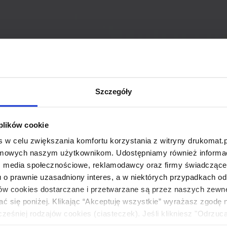
Szczegóły
 plików cookie
 w celu zwiększania komfortu korzystania z witryny drukomat.p
amowych naszym użytkownikom. Udostępniamy również informacj
: media społecznościowe, reklamodawcy oraz firmy świadczące u
u o prawnie uzasadniony interes, a w niektórych przypadkach od
ików cookies dostarczane i przetwarzane są przez naszych zewn
ać się poniżej. Klikając “Akceptuję wszystkie” wyrażasz zgodę 
eśniej rodzajów cookies (ciasteczek). Jeśli klikniesz "Odrzuc
łania naszej strony. Jeżeli chcesz samodzielnie zdecydować, ja