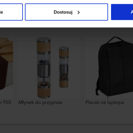
uj”.
ie
Dostosuj
A
i 950
Młynek do przypraw
Plecak na laptopa