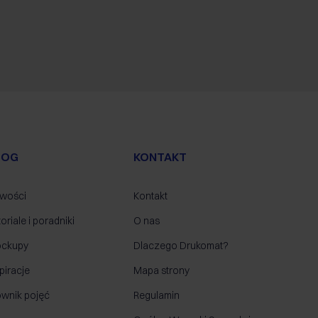
LOG
KONTAKT
wości
Kontakt
oriale i poradniki
O nas
ckupy
Dlaczego Drukomat?
piracje
Mapa strony
ownik pojęć
Regulamin