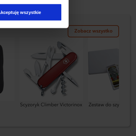
kceptuję wszystkie
Zobacz wszystko
Scyzoryk Climber Victorinox
Zestaw do szycia