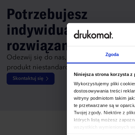
Potrzebujesz
indywidualnego
rozwiązania?
Zgoda
Odezwij się do nas, aby omówić
produkt niestandardowy.
Niniejsza strona korzysta z
Skontaktuj się
Wykorzystujemy pliki cookies
dostosowywania treści rekl
witryny podmiotom takim jak
te przetwarzane są w oparci
Twojej zgody. Niektóre z pl
których listą możesz zapozn
wszystkich wymienionych wcz
cookies niezbędnych do dzia