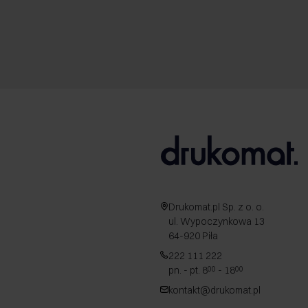
Drukomat.pl Sp. z o. o.
ul. Wypoczynkowa 13
64-920 Piła
222 111 222
pn. - pt. 8
- 18
00
00
kontakt@drukomat.pl