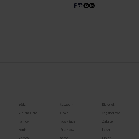
Łódź
Szczecin
Białystok
Zielona Góra
Opole
Częstochowa
Tarnów
Nowy Sącz
Zabrze
Konin
Pruszków
Leszno
Zamość
Sopot
Elbląg