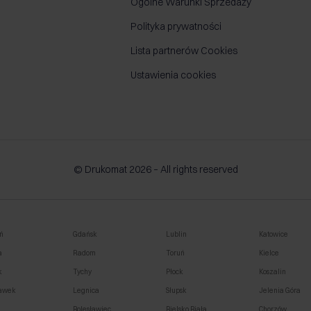
Ogólne Warunki Sprzedaży
Polityka prywatności
Lista partnerów Cookies
Ustawienia cookies
© Drukomat 2026 – All rights reserved
ń
Gdańsk
Lublin
Katowice
a
Radom
Toruń
Kielce
k
Tychy
Płock
Koszalin
awek
Legnica
Słupsk
Jelenia Góra
o
Bolesławiec
Bielsko Biała
Chorzów