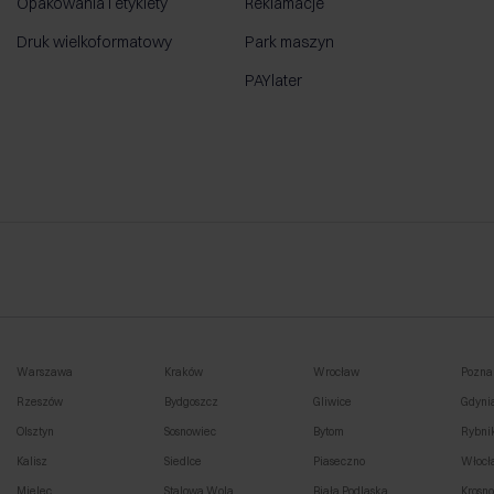
Opakowania i etykiety
Reklamacje
Druk wielkoformatowy
Park maszyn
PAYlater
Warszawa
Kraków
Wrocław
Pozna
Rzeszów
Bydgoszcz
Gliwice
Gdyni
Olsztyn
Sosnowiec
Bytom
Rybni
Kalisz
Siedlce
Piaseczno
Włocł
Mielec
Stalowa Wola
Biała Podlaska
Krosn