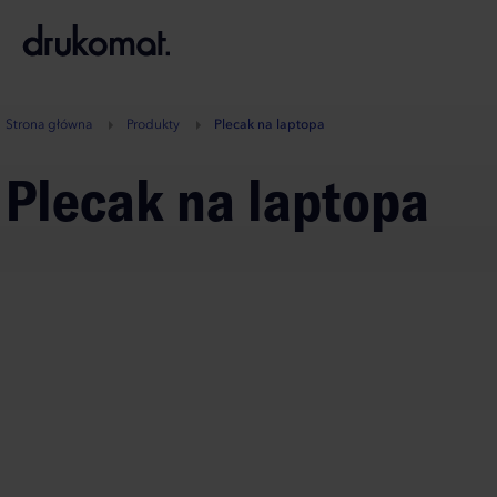
B
A
A
B
Strona główna
Produkty
Plecak na laptopa
Plecak na laptopa