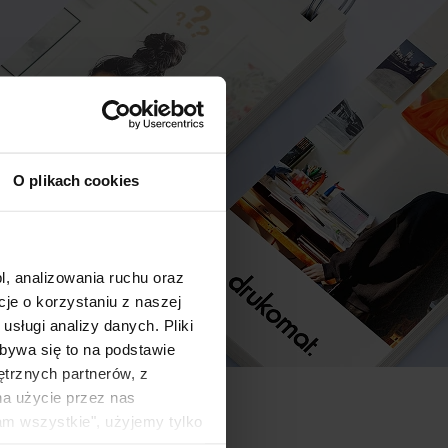
O plikach cookies
l, analizowania ruchu oraz
e o korzystaniu z naszej
sługi analizy danych. Pliki
bywa się to na podstawie
ętrznych partnerów, z
na użycie przez nas
am wszystkie", użyjemy tylko
kie typy ciasteczek zostaną