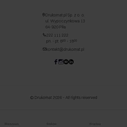
Drukomat.pl Sp. z o. o.
ul. Wypoczynkowa 13
64-920 Piła
222 111 222
pn. - pt. 8
- 18
00
00
kontakt@drukomat.pl
© Drukomat 2026 – All rights reserved
Warszawa
Kraków
Wrocław