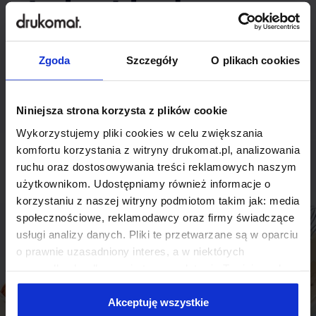
indywidualnego
rozwiązania?
Zgoda
Szczegóły
O plikach cookies
Odezwij się do nas, aby omówić
produkt niestandardowy.
Niniejsza strona korzysta z plików cookie
Wykorzystujemy pliki cookies w celu zwiększania
Skontaktuj się
komfortu korzystania z witryny drukomat.pl, analizowania
ruchu oraz dostosowywania treści reklamowych naszym
użytkownikom. Udostępniamy również informacje o
korzystaniu z naszej witryny podmiotom takim jak: media
społecznościowe, reklamodawcy oraz firmy świadczące
usługi analizy danych. Pliki te przetwarzane są w oparciu
o prawnie uzasadniony interes, a w niektórych
przypadkach odbywa się to na podstawie Twojej zgody.
Niektóre z plików cookies dostarczane i przetwarzane są
przez naszych zewnętrznych partnerów, z których listą
Akceptuję wszystkie