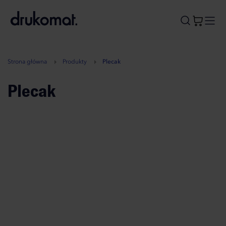
B
A
A
B
Strona główna
Produkty
Plecak
Plecak