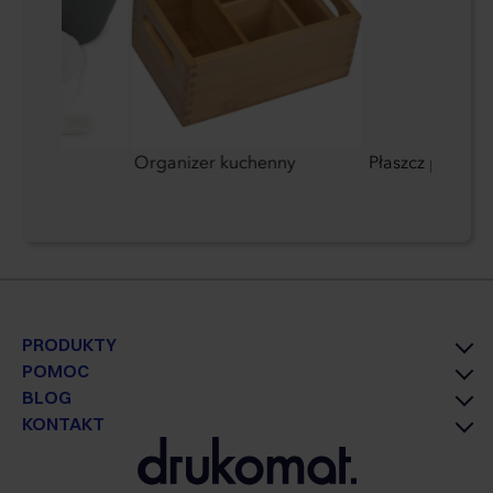
000 ml
Organizer kuchenny
Płaszcz przeci
PRODUKTY
POMOC
BLOG
KONTAKT