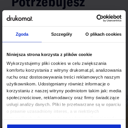
Potrzebujesz
indywidualnego
rozwiązania?
Zgoda
Szczegóły
O plikach cookies
Odezwij się do nas, aby omówić
produkt niestandardowy.
Niniejsza strona korzysta z plików cookie
Wykorzystujemy pliki cookies w celu zwiększania
Skontaktuj się
komfortu korzystania z witryny drukomat.pl, analizowania
ruchu oraz dostosowywania treści reklamowych naszym
użytkownikom. Udostępniamy również informacje o
korzystaniu z naszej witryny podmiotom takim jak: media
społecznościowe, reklamodawcy oraz firmy świadczące
usługi analizy danych. Pliki te przetwarzane są w oparciu
o prawnie uzasadniony interes, a w niektórych
przypadkach odbywa się to na podstawie Twojej zgody.
Niektóre z plików cookies dostarczane i przetwarzane są