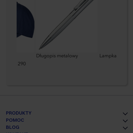
szkiem
Długopis metalowy
Lampka stojąc
5 paneli 290
PRODUKTY
POMOC
BLOG