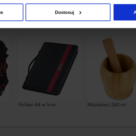
uj”.
ie
Dostosuj
A
Folder A4 w linie
Moździerz 260 ml