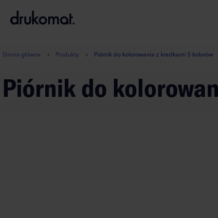
B
A
A
B
Strona główna
Produkty
Piórnik do kolorowania z kredkami 5 kolorów
Piórnik do kolorowa