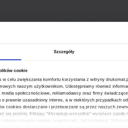
Szczegóły
 plików cookie
 w celu zwiększania komfortu korzystania z witryny drukomat.p
amowych naszym użytkownikom. Udostępniamy również informacj
: media społecznościowe, reklamodawcy oraz firmy świadczące u
u o prawnie uzasadniony interes, a w niektórych przypadkach od
ików cookies dostarczane i przetwarzane są przez naszych zewn
ać się poniżej. Klikając “Akceptuję wszystkie” wyrażasz zgodę 
eśniej rodzajów cookies (ciasteczek). Jeśli klikniesz "Odrzuc
łania naszej strony. Jeżeli chcesz samodzielnie zdecydować, ja