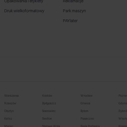
Opakowania i etykiety
Reklamacje
Druk wielkoformatowy
Park maszyn
PAYlater
Warszawa
Kraków
Wrocław
Pozna
Rzeszów
Bydgoszcz
Gliwice
Gdyni
Olsztyn
Sosnowiec
Bytom
Rybni
Kalisz
Siedlce
Piaseczno
Włocł
Mielec
Stalowa Wola
Biała Podlaska
Krosn