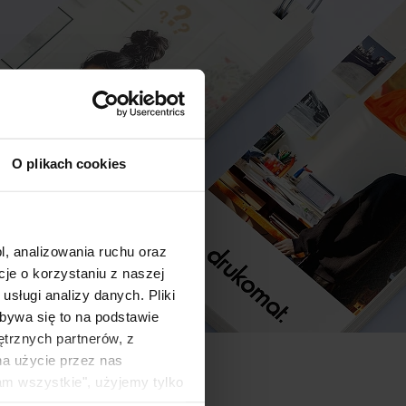
O plikach cookies
l, analizowania ruchu oraz
e o korzystaniu z naszej
sługi analizy danych. Pliki
bywa się to na podstawie
ętrznych partnerów, z
na użycie przez nas
am wszystkie", użyjemy tylko
kie typy ciasteczek zostaną