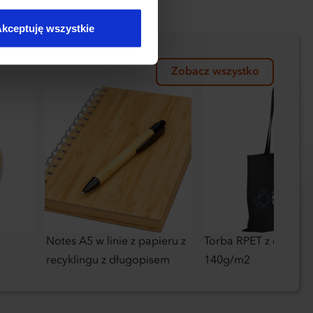
kceptuję wszystkie
Zobacz wszystko
Notes A5 w linie z papieru z
Torba RPET z długimi
recyklingu z długopisem
140g/m2