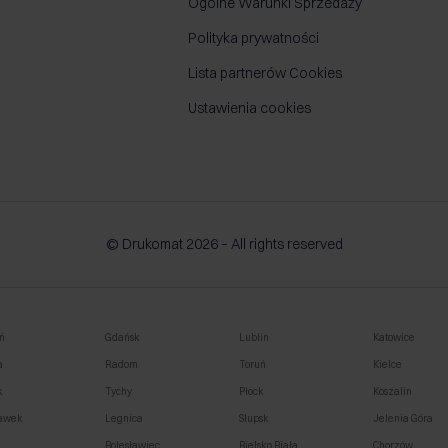
Ogólne Warunki Sprzedaży
Polityka prywatności
Lista partnerów Cookies
Ustawienia cookies
© Drukomat 2026 – All rights reserved
ń
Gdańsk
Lublin
Katowice
a
Radom
Toruń
Kielce
k
Tychy
Płock
Koszalin
awek
Legnica
Słupsk
Jelenia Góra
o
Bolesławiec
Bielsko Biała
Chorzów