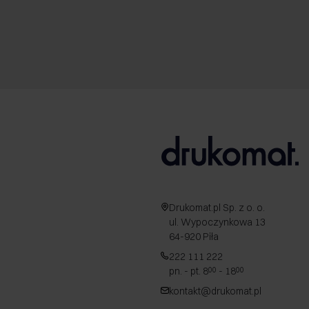
Drukomat.pl Sp. z o. o.
ul. Wypoczynkowa 13
64-920 Piła
222 111 222
pn. - pt. 8
- 18
00
00
kontakt@drukomat.pl