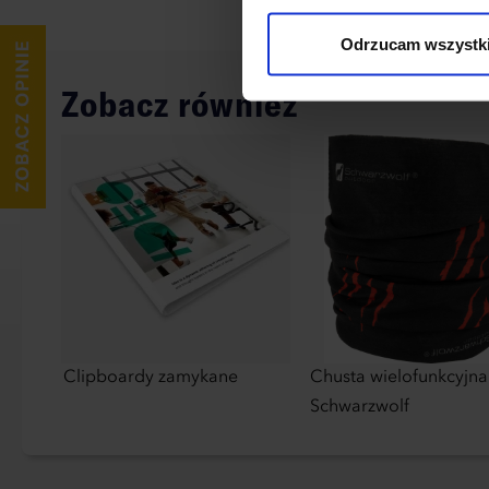
wykorzystane, kliknij “Dostos
Odrzucam wszystk
Zobacz również
Clipboardy zamykane
Chusta wielofunkcyjna
Schwarzwolf