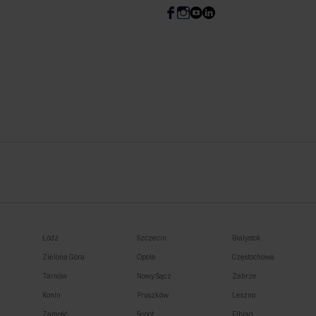
Łódź
Szczecin
Białystok
Zielona Góra
Opole
Częstochowa
Tarnów
Nowy Sącz
Zabrze
Konin
Pruszków
Leszno
Zamość
Sopot
Elbląg