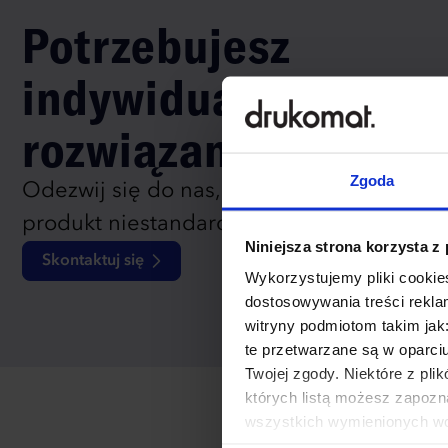
Potrzebujesz
indywidualnego
rozwiązania?
Zgoda
Odezwij się do nas, aby omówić
produkt niestandardowy.
Niniejsza strona korzysta z
Skontaktuj się
Wykorzystujemy pliki cookies
dostosowywania treści rekl
witryny podmiotom takim jak
te przetwarzane są w oparci
Twojej zgody. Niektóre z pl
których listą możesz zapozn
wszystkich wymienionych wcz
cookies niezbędnych do dzia